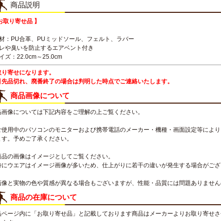
商品説明
お取り寄せ品 】
素材：PU合革、PUミッドソール、フェルト、ラバー
ムレや臭いを防止するエアベント付き
イズ：22.0cm～25.0cm
取り寄せになります。
引先品切れ、廃番終了の場合は判明した時点でご連絡いたします。
商品画像について
品画像については下記内容をご理解の上ご覧ください。
ご使用中のパソコンのモニターおよび携帯電話のメーカー・機種・画面設定等により
ます。予めご了承ください。
商品の画像はイメージとしてご覧ください。
特にウエアはイメージ画像が多いため、仕上がりに若干の違いが発生する場合がござ
画像と実物の色や質感が異なる場合もございますが、性能・品質には問題ありません
商品の在庫について
品ページ内に「お取り寄せ品」と記載しております商品はメーカーよりお取り寄せさ