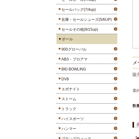
セールバッグ(7/4up)
在庫・セールシューズ(5/6UP)
セールその他(9/15up)
▼ボール
900グローバル
ABS・プロアマ
メ
BIG BOWLING
販
DV8
エボナイト
選
ストーム
数
トラック
ハイスポーツ
ハンマー
ブランズウィック