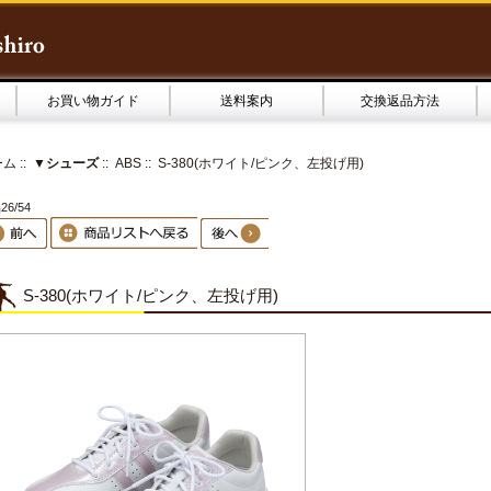
お買い物ガイド
送料案内
交換返品方法
ーム
::
▼シューズ
::
ABS
:: S-380(ホワイト/ピンク、左投げ用)
6/54
S-380(ホワイト/ピンク、左投げ用)