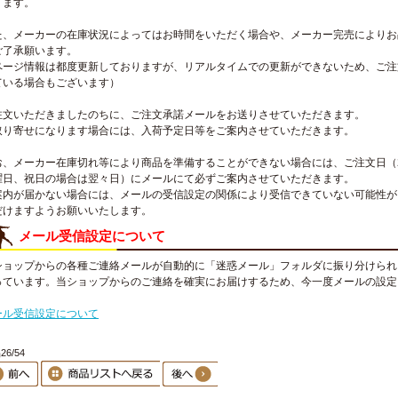
ります。
た、メーカーの在庫状況によってはお時間をいただく場合や、メーカー完売によりお
ご了承願います。
ページ情報は都度更新しておりますが、リアルタイムでの更新ができないため、ご注
ている場合もございます）
注文いただきましたのちに、ご注文承諾メールをお送りさせていただきます。
取り寄せになります場合には、入荷予定日等をご案内させていただきます。
お、メーカー在庫切れ等により商品を準備することができない場合には、ご注文日（
曜日、祝日の場合は翌々日）にメールにて必ずご案内させていただきます。
案内が届かない場合には、メールの受信設定の関係により受信できていない可能性が
だけますようお願いいたします。
メール受信設定について
ショップからの各種ご連絡メールが自動的に「迷惑メール」フォルダに振り分けられ
っています。当ショップからのご連絡を確実にお届けするため、今一度メールの設定
。
ール受信設定について
6/54