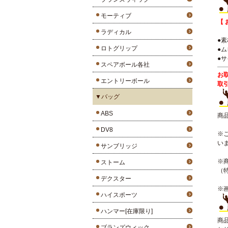
モーティブ
【 
ラディカル
●
ロトグリップ
●
●サ
スペアボール各社
お
エントリーボール
取
▼バッグ
ABS
商
DV8
※
い
サンブリッジ
※
ストーム
（
デクスター
※
ハイスポーツ
ハンマー[在庫限り]
商
ブランズウィック