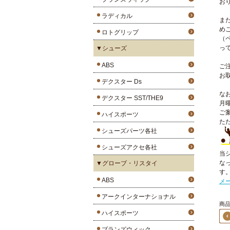
お
ラディカル
ま
め
ロトグリップ
（
っ
▼シューズ
ABS
ご
お
デクスター Ds
な
デクスター SST/THE9
月
ご
ハイスポーツ
た
シューズパーツ各社
シューズアクセ各社
当
な
▼グローブ・リスタイ
す
ABS
メ
アークインターナショナル
商品2
ハイスポーツ
ブランズウィック