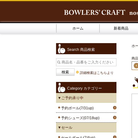
ホーム
新着商品
ホ
Search 商品検索
商品2
詳細検索はこちらより
Category カテゴリー
▼ご予約承り中
予約ボール(7/31up)
予約シューズ(07/18up)
▼セール
セールボール(7/4up)