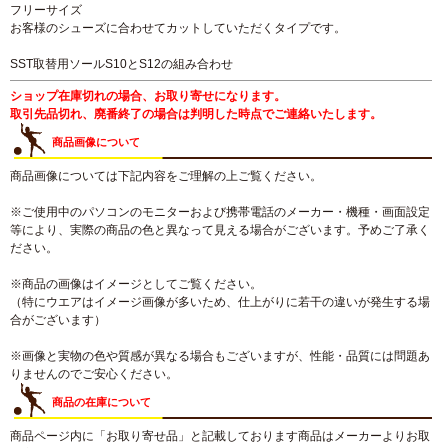
フリーサイズ
お客様のシューズに合わせてカットしていただくタイプです。
SST取替用ソールS10とS12の組み合わせ
ショップ在庫切れの場合、お取り寄せになります。
取引先品切れ、廃番終了の場合は判明した時点でご連絡いたします。
商品画像について
商品画像については下記内容をご理解の上ご覧ください。
※ご使用中のパソコンのモニターおよび携帯電話のメーカー・機種・画面設定
等により、実際の商品の色と異なって見える場合がございます。予めご了承く
ださい。
※商品の画像はイメージとしてご覧ください。
（特にウエアはイメージ画像が多いため、仕上がりに若干の違いが発生する場
合がございます）
※画像と実物の色や質感が異なる場合もございますが、性能・品質には問題あ
りませんのでご安心ください。
商品の在庫について
商品ページ内に「お取り寄せ品」と記載しております商品はメーカーよりお取