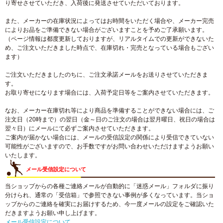
り寄せさせていただき、入荷後に発送させていただいております。
また、メーカーの在庫状況によってはお時間をいただく場合や、メーカー完売
によりお品をご準備できない場合がございますことを予めご了承願います。
（ページ情報は都度更新しておりますが、リアルタイムでの更新ができないた
め、ご注文いただきました時点で、在庫切れ・完売となっている場合もござい
ます）
ご注文いただきましたのちに、ご注文承諾メールをお送りさせていただきま
す。
お取り寄せになります場合には、入荷予定日等をご案内させていただきます。
なお、メーカー在庫切れ等により商品を準備することができない場合には、ご
注文日（20時まで）の翌日（金～日のご注文の場合は翌月曜日、祝日の場合は
翌々日）にメールにて必ずご案内させていただきます。
ご案内が届かない場合には、メールの受信設定の関係により受信できていない
可能性がございますので、お手数ですがお問い合わせいただけますようお願い
いたします。
メール受信設定について
当ショップからの各種ご連絡メールが自動的に「迷惑メール」フォルダに振り
分けられ、通常の「受信箱」で参照できない事例が多くなっています。当ショ
ップからのご連絡を確実にお届けするため、今一度メールの設定をご確認いた
だきますようお願い申し上げます。
メール受信設定について