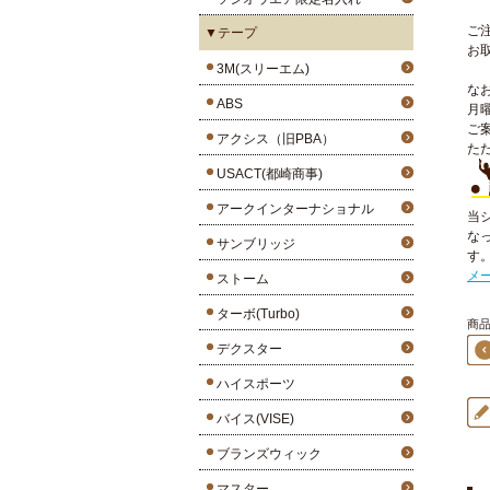
ご
▼テープ
お
3M(スリーエム)
な
ABS
月
ご
アクシス（旧PBA）
た
USACT(都崎商事)
アークインターナショナル
当
な
サンブリッジ
す
メ
ストーム
ターボ(Turbo)
商品
デクスター
ハイスポーツ
バイス(VISE)
ブランズウィック
マスター