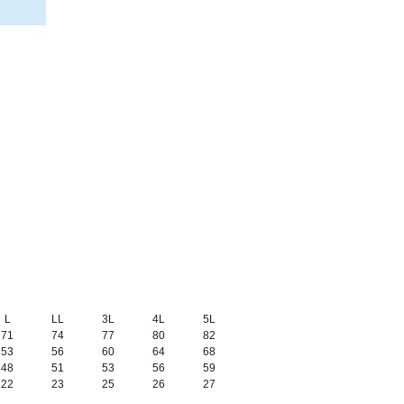
L
LL
3L
4L
5L
71
74
77
80
82
53
56
60
64
68
48
51
53
56
59
22
23
25
26
27