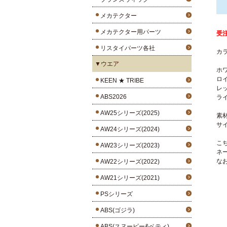
メカテクター
メカテクター用パーツ
受
リスタイパーツ各社
カラ
▼ウエア
ホ
ロ
KEEN ★ TRIBE
レ
ABS2026
ラ
AW25シリーズ(2025)
素
サイズ
AW24シリーズ(2024)
こ
AW23シリーズ(2023)
ネ
な
AW22シリーズ(2022)
AW21シリーズ(2021)
PSシリーズ
ABS(ゴジラ)
ABS(スヌーピー&ベティ)