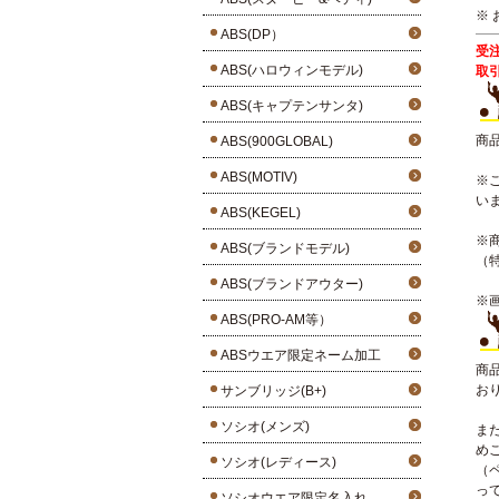
※
ABS(DP）
受
ABS(ハロウィンモデル)
取
ABS(キャプテンサンタ)
商
ABS(900GLOBAL)
ABS(MOTIV)
※
い
ABS(KEGEL)
※
ABS(ブランドモデル)
（
ABS(ブランドアウター)
※
ABS(PRO-AM等）
ABSウエア限定ネーム加工
商
お
サンブリッジ(B+)
ソシオ(メンズ)
ま
め
ソシオ(レディース)
（
っ
ソシオウエア限定名入れ