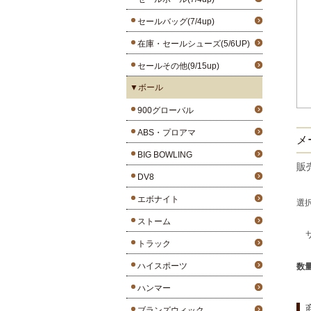
セールバッグ(7/4up)
在庫・セールシューズ(5/6UP)
セールその他(9/15up)
▼ボール
900グローバル
ABS・プロアマ
メ
BIG BOWLING
販
DV8
エボナイト
選
ストーム
トラック
ハイスポーツ
数
ハンマー
ブランズウィック