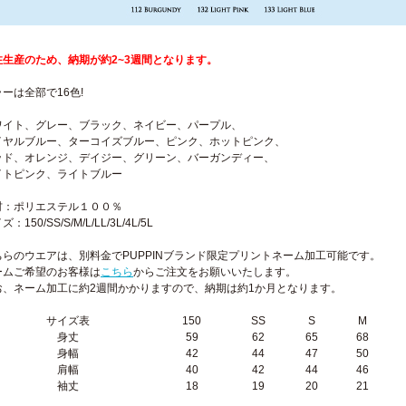
注生産のため、納期が約2~3週間となります。
ーは全部で16色!
ワイト、グレー、ブラック、ネイビー、パープル、
イヤルブルー、ターコイズブルー、ピンク、ホットピンク、
ッド、オレンジ、デイジー、グリーン、バーガンディー、
イトピンク、ライトブルー
材：ポリエステル１００％
：150/SS/S/M/L/LL/3L/4L/5L
ちらのウエアは、別料金でPUPPINブランド限定プリントネーム加工可能です。
ームご希望のお客様は
こちら
からご注文をお願いいたします。
お、ネーム加工に約2週間かかりますので、納期は約1か月となります。
サイズ表
150
SS
S
M
身丈
59
62
65
68
身幅
42
44
47
50
肩幅
40
42
44
46
袖丈
18
19
20
21