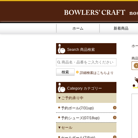
ホーム
新着商品
ホ
Search 商品検索
商品
詳細検索はこちらより
Category カテゴリー
▼ご予約承り中
予約ボール(7/31up)
予約シューズ(07/18up)
▼セール
セールボール(7/4up)