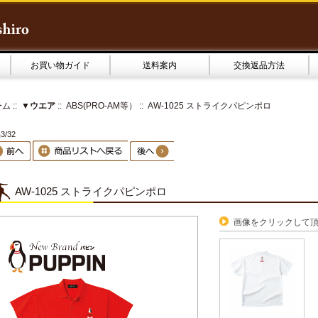
お買い物ガイド
送料案内
交換返品方法
ーム
::
▼ウエア
::
ABS(PRO-AM等）
:: AW-1025 ストライクパピンポロ
3/32
AW-1025 ストライクパピンポロ
画像をクリックして