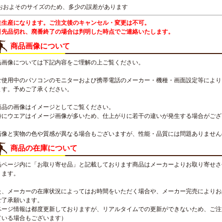
 おおよそのサイズのため、多少の誤差があります
注生産になります。ご注文後のキャンセル・変更は不可。
引先品切れ、廃番終了の場合は判明した時点でご連絡いたします。
商品画像について
品画像については下記内容をご理解の上ご覧ください。
ご使用中のパソコンのモニターおよび携帯電話のメーカー・機種・画面設定等により
ます。予めご了承ください。
商品の画像はイメージとしてご覧ください。
特にウエアはイメージ画像が多いため、仕上がりに若干の違いが発生する場合がござ
画像と実物の色や質感が異なる場合もございますが、性能・品質には問題ありません
商品の在庫について
品ページ内に「お取り寄せ品」と記載しております商品はメーカーよりお取り寄せさ
ります。
た、メーカーの在庫状況によってはお時間をいただく場合や、メーカー完売によりお
ご了承願います。
ページ情報は都度更新しておりますが、リアルタイムでの更新ができないため、ご注
ている場合もございます）