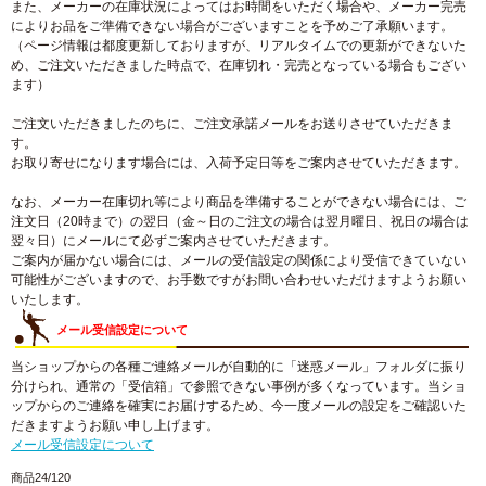
また、メーカーの在庫状況によってはお時間をいただく場合や、メーカー完売
によりお品をご準備できない場合がございますことを予めご了承願います。
（ページ情報は都度更新しておりますが、リアルタイムでの更新ができないた
め、ご注文いただきました時点で、在庫切れ・完売となっている場合もござい
ます）
ご注文いただきましたのちに、ご注文承諾メールをお送りさせていただきま
す。
お取り寄せになります場合には、入荷予定日等をご案内させていただきます。
なお、メーカー在庫切れ等により商品を準備することができない場合には、ご
注文日（20時まで）の翌日（金～日のご注文の場合は翌月曜日、祝日の場合は
翌々日）にメールにて必ずご案内させていただきます。
ご案内が届かない場合には、メールの受信設定の関係により受信できていない
可能性がございますので、お手数ですがお問い合わせいただけますようお願い
いたします。
メール受信設定について
当ショップからの各種ご連絡メールが自動的に「迷惑メール」フォルダに振り
分けられ、通常の「受信箱」で参照できない事例が多くなっています。当ショ
ップからのご連絡を確実にお届けするため、今一度メールの設定をご確認いた
だきますようお願い申し上げます。
メール受信設定について
商品24/120