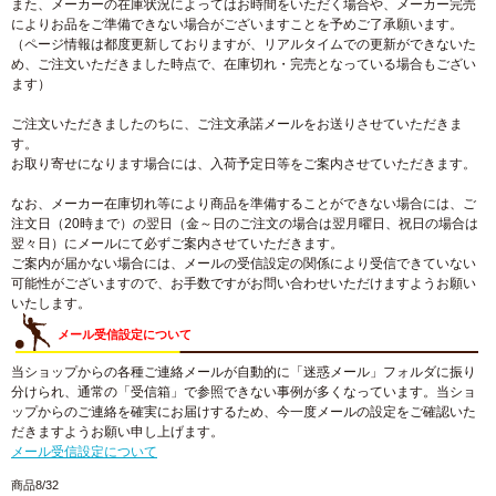
また、メーカーの在庫状況によってはお時間をいただく場合や、メーカー完売
によりお品をご準備できない場合がございますことを予めご了承願います。
（ページ情報は都度更新しておりますが、リアルタイムでの更新ができないた
め、ご注文いただきました時点で、在庫切れ・完売となっている場合もござい
ます）
ご注文いただきましたのちに、ご注文承諾メールをお送りさせていただきま
す。
お取り寄せになります場合には、入荷予定日等をご案内させていただきます。
なお、メーカー在庫切れ等により商品を準備することができない場合には、ご
注文日（20時まで）の翌日（金～日のご注文の場合は翌月曜日、祝日の場合は
翌々日）にメールにて必ずご案内させていただきます。
ご案内が届かない場合には、メールの受信設定の関係により受信できていない
可能性がございますので、お手数ですがお問い合わせいただけますようお願い
いたします。
メール受信設定について
当ショップからの各種ご連絡メールが自動的に「迷惑メール」フォルダに振り
分けられ、通常の「受信箱」で参照できない事例が多くなっています。当ショ
ップからのご連絡を確実にお届けするため、今一度メールの設定をご確認いた
だきますようお願い申し上げます。
メール受信設定について
商品8/32