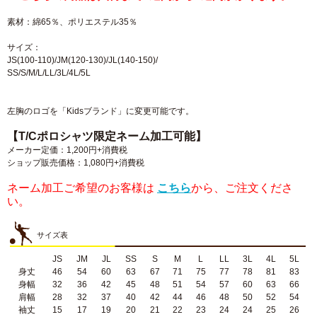
素材：綿65％、ポリエステル35％
サイズ：
JS(100-110)/JM(120-130)/JL(140-150)/
SS/S/M/L/LL/3L/4L/5L
左胸のロゴを「Kidsブランド」に変更可能です。
【T/Cポロシャツ限定ネーム加工可能】
メーカー定価：1,200円+消費税
ショップ販売価格：1,080円+消費税
ネーム加工ご希望のお客様は
こちら
から、ご注文くださ
い。
サイズ表
JS
JM
JL
SS
S
M
L
LL
3L
4L
5L
身丈
46
54
60
63
67
71
75
77
78
81
83
身幅
32
36
42
45
48
51
54
57
60
63
66
肩幅
28
32
37
40
42
44
46
48
50
52
54
袖丈
15
17
19
20
21
22
23
24
24
25
26