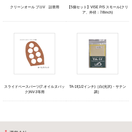
クリーンオール プロV 詰替用
【5個セット】VISE P/S スモール(クリ
ア、外径：7/8inch)
スライドベースパーツ(7.オイルヌバッ
TA-1f(1/2インチ)［白(光沢)・サテン
ク)NV-3等用
調］