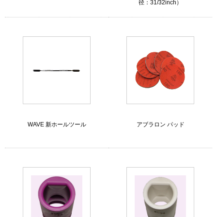
径：31/32inch）
WAVE 新ホールツール
アブラロン パッド