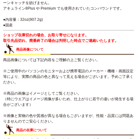
ーンキャッチを妨げません。
アキュライン8Plus や Premium でも使用されていたコンパウンドです。
●内容量：32oz(907.2g)
●国産
ショップ在庫切れの場合、お取り寄せになります。
取引先品切れ、廃番終了の場合は判明した時点でご連絡いたします。
商品画像について
商品画像については下記内容をご理解の上ご覧ください。
※ご使用中のパソコンのモニターおよび携帯電話のメーカー・機種・画面設定
等により、実際の商品の色と異なって見える場合がございます。予めご了承く
ださい。
※商品の画像はイメージとしてご覧ください。
（特にウエアはイメージ画像が多いため、仕上がりに若干の違いが発生する場
合がございます）
※画像と実物の色や質感が異なる場合もございますが、性能・品質には問題あ
りませんのでご安心ください。
商品の在庫について