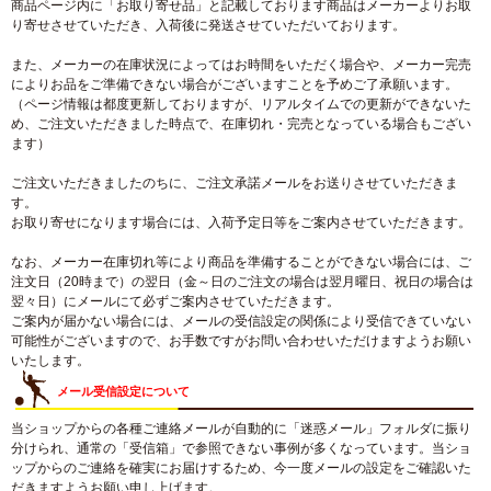
商品ページ内に「お取り寄せ品」と記載しております商品はメーカーよりお取
り寄せさせていただき、入荷後に発送させていただいております。
また、メーカーの在庫状況によってはお時間をいただく場合や、メーカー完売
によりお品をご準備できない場合がございますことを予めご了承願います。
（ページ情報は都度更新しておりますが、リアルタイムでの更新ができないた
め、ご注文いただきました時点で、在庫切れ・完売となっている場合もござい
ます）
ご注文いただきましたのちに、ご注文承諾メールをお送りさせていただきま
す。
お取り寄せになります場合には、入荷予定日等をご案内させていただきます。
なお、メーカー在庫切れ等により商品を準備することができない場合には、ご
注文日（20時まで）の翌日（金～日のご注文の場合は翌月曜日、祝日の場合は
翌々日）にメールにて必ずご案内させていただきます。
ご案内が届かない場合には、メールの受信設定の関係により受信できていない
可能性がございますので、お手数ですがお問い合わせいただけますようお願い
いたします。
メール受信設定について
当ショップからの各種ご連絡メールが自動的に「迷惑メール」フォルダに振り
分けられ、通常の「受信箱」で参照できない事例が多くなっています。当ショ
ップからのご連絡を確実にお届けするため、今一度メールの設定をご確認いた
だきますようお願い申し上げます。