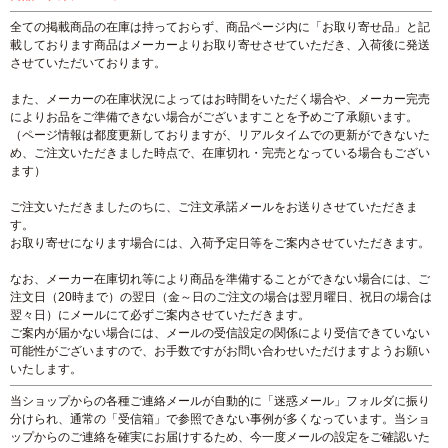
全ての掲載商品の在庫は持っておらず、商品ページ内に「お取り寄せ品」と記
載しております商品はメーカーよりお取り寄せさせていただき、入荷後に発送
させていただいております。
また、メーカーの在庫状況によってはお時間をいただく場合や、メーカー完売
によりお品をご準備できない場合がございますことを予めご了承願います。
（ページ情報は都度更新しておりますが、リアルタイムでの更新ができないた
め、ご注文いただきました時点で、在庫切れ・完売となっている場合もござい
ます）
ご注文いただきましたのちに、ご注文承諾メールをお送りさせていただきま
す。
お取り寄せになります場合には、入荷予定日等をご案内させていただきます。
なお、メーカー在庫切れ等により商品を準備することができない場合には、ご
注文日（20時まで）の翌日（金～日のご注文の場合は翌月曜日、祝日の場合は
翌々日）にメールにて必ずご案内させていただきます。
ご案内が届かない場合には、メールの受信設定の関係により受信できていない
可能性がございますので、お手数ですがお問い合わせいただけますようお願い
いたします。
当ショップからの各種ご連絡メールが自動的に「迷惑メール」フォルダに振り
分けられ、通常の「受信箱」で参照できない事例が多くなっています。当ショ
ップからのご連絡を確実にお届けするため、今一度メールの設定をご確認いた