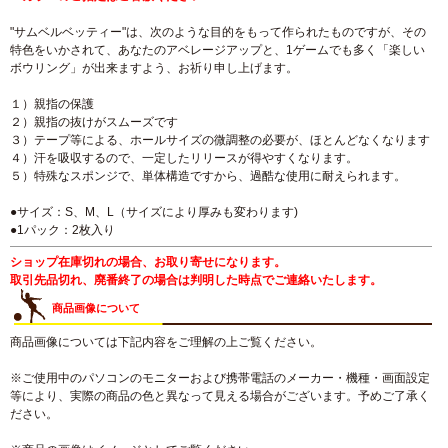
"サムベルベッティー"は、次のような目的をもって作られたものですが、その
特色をいかされて、あなたのアベレージアップと、1ゲームでも多く「楽しい
ボウリング」が出来ますよう、お祈り申し上げます。
１）親指の保護
２）親指の抜けがスムーズです
３）テープ等による、ホールサイズの微調整の必要が、ほとんどなくなります
４）汗を吸収するので、一定したリリースが得やすくなります。
５）特殊なスポンジで、単体構造ですから、過酷な使用に耐えられます。
●サイズ：S、M、L（サイズにより厚みも変わります)
●1パック：2枚入り
ショップ在庫切れの場合、お取り寄せになります。
取引先品切れ、廃番終了の場合は判明した時点でご連絡いたします。
商品画像について
商品画像については下記内容をご理解の上ご覧ください。
※ご使用中のパソコンのモニターおよび携帯電話のメーカー・機種・画面設定
等により、実際の商品の色と異なって見える場合がございます。予めご了承く
ださい。