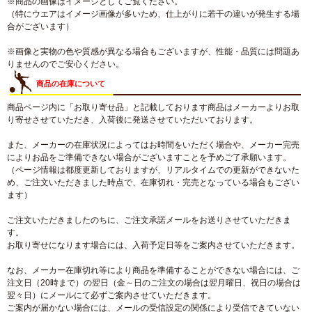
※商品の画像はイメージとしてご覧ください。
（特にウエアはイメージ画像が多いため、仕上がりに若干の違いが発生する場
合がございます）
※画像と実物の色や質感が異なる場合もございますが、性能・品質には問題あ
りませんのでご安心ください。
商品の在庫について
商品ページ内に「お取り寄せ品」と記載しております商品はメーカーよりお取
り寄せさせていただき、入荷後に発送させていただいております。
また、メーカーの在庫状況によってはお時間をいただく場合や、メーカー完売
によりお品をご準備できない場合がございますことを予めご了承願います。
（ページ情報は都度更新しておりますが、リアルタイムでの更新ができないた
め、ご注文いただきました時点で、在庫切れ・完売となっている場合もござい
ます）
ご注文いただきましたのちに、ご注文承諾メールをお送りさせていただきま
す。
お取り寄せになります場合には、入荷予定日等をご案内させていただきます。
なお、メーカー在庫切れ等により商品を準備することができない場合には、ご
注文日（20時まで）の翌日（金～日のご注文の場合は翌月曜日、祝日の場合は
翌々日）にメールにて必ずご案内させていただきます。
ご案内が届かない場合には、メールの受信設定の関係により受信できていない