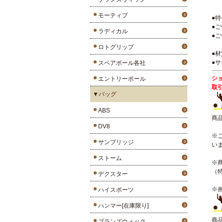
モーティブ
●
●
ラディカル
●
ロトグリップ
●材
●サ
スペアボール各社
シ
エントリーボール
取
▼バッグ
ABS
商
DV8
※
サンブリッジ
い
ストーム
※
（
デクスター
※
ハイスポーツ
ハンマー[在庫限り]
商
ブランズウィック