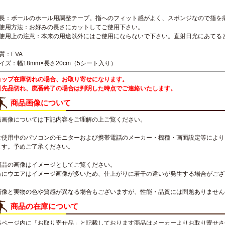
特長：ボールのホール用調整テープ。指へのフィット感がよく、スポンジなので指を
ご使用方法：お好みの長さにカットしてご使用下さい。
ご使用上の注意：本来の用途以外にはご使用にならないで下さい。直射日光にあてる
質：EVA
イズ：幅18mm×長さ20cm（5シート入り）
ョップ在庫切れの場合、お取り寄せになります。
引先品切れ、廃番終了の場合は判明した時点でご連絡いたします。
商品画像について
品画像については下記内容をご理解の上ご覧ください。
ご使用中のパソコンのモニターおよび携帯電話のメーカー・機種・画面設定等により
ます。予めご了承ください。
商品の画像はイメージとしてご覧ください。
特にウエアはイメージ画像が多いため、仕上がりに若干の違いが発生する場合がござ
画像と実物の色や質感が異なる場合もございますが、性能・品質には問題ありません
商品の在庫について
品ページ内に「お取り寄せ品」と記載しております商品はメーカーよりお取り寄せさ