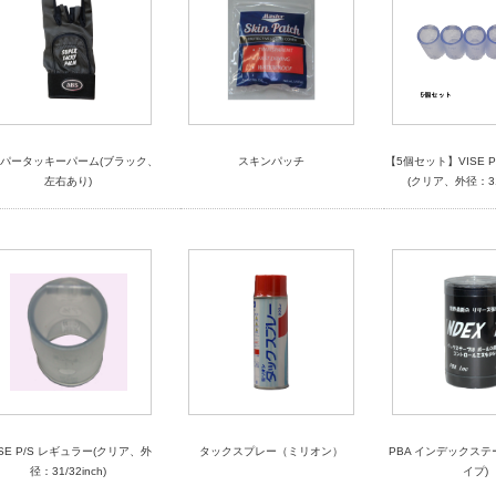
パータッキーパーム(ブラック、
スキンパッチ
【5個セット】VISE 
左右あり)
(クリア、外径：31/
ISE P/S レギュラー(クリア、外
タックスプレー（ミリオン）
PBA インデックステ
径：31/32inch)
イプ)