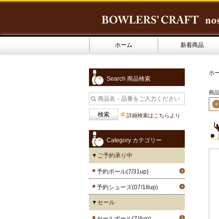
ホーム
新着商品
ホ
Search 商品検索
商品1
詳細検索はこちらより
Category カテゴリー
▼ご予約承り中
予約ボール(7/31up)
予約シューズ(07/18up)
▼セール
セールボール(7/4up)