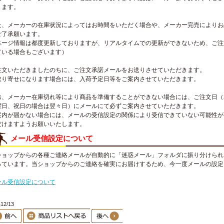
ります。
た、メーカーの在庫状況によってはお時間をいただく場合や、メーカー完売によりお
ご了承願います。
ページ情報は都度更新しておりますが、リアルタイムでの更新ができないため、ご注
ている場合もございます）
注文いただきましたのちに、ご注文承諾メールをお送りさせていただきます。
取り寄せになります場合には、入荷予定日等をご案内させていただきます。
お、メーカー在庫切れ等により商品を準備することができない場合には、ご注文日（
曜日、祝日の場合は翌々日）にメールにて必ずご案内させていただきます。
案内が届かない場合には、メールの受信設定の関係により受信できていない可能性が
だけますようお願いいたします。
メール受信設定について
ショップからの各種ご連絡メールが自動的に「迷惑メール」フォルダに振り分けられ
っています。当ショップからのご連絡を確実にお届けするため、今一度メールの設定
。
ール受信設定について
2/13