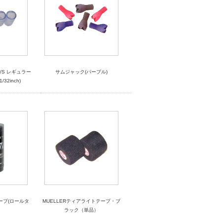
P/S レギュラー
サムジャック(パープル)
32inch)
ープ(ロールタ
MUELLERティアライトテープ・ブ
ラック（単品）