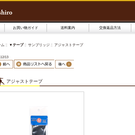
お買い物ガイド
送料案内
交換返品方法
ーム
::
▼テープ
::
サンブリッジ
:: アジャストテープ
2/13
アジャストテープ