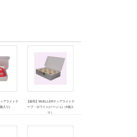
ティアライトテ
【箱売】MUELLERティアライトテ
個入り)
ープ・ホワイト(ベージュ)（6個入
り）