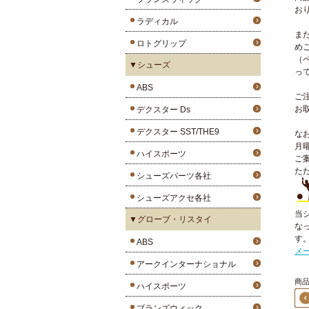
お
ラディカル
ま
ロトグリップ
め
（
▼シューズ
っ
ABS
ご
お
デクスター Ds
デクスター SST/THE9
な
月
ハイスポーツ
ご
た
シューズパーツ各社
シューズアクセ各社
当
▼グローブ・リスタイ
な
す
ABS
メ
アークインターナショナル
商品1
ハイスポーツ
ブランズウィック