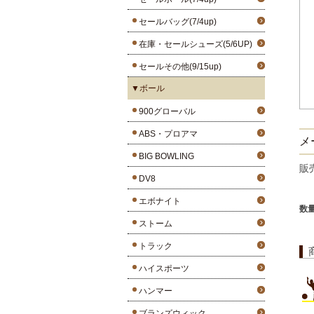
セールバッグ(7/4up)
在庫・セールシューズ(5/6UP)
セールその他(9/15up)
▼ボール
900グローバル
ABS・プロアマ
メー
BIG BOWLING
販
DV8
エボナイト
数
ストーム
トラック
ハイスポーツ
ハンマー
ブランズウィック