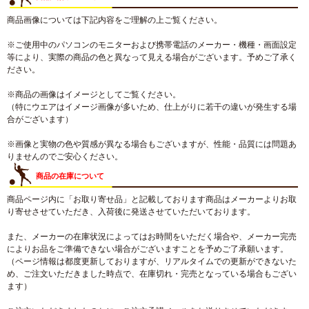
商品画像については下記内容をご理解の上ご覧ください。
※ご使用中のパソコンのモニターおよび携帯電話のメーカー・機種・画面設定
等により、実際の商品の色と異なって見える場合がございます。予めご了承く
ださい。
※商品の画像はイメージとしてご覧ください。
（特にウエアはイメージ画像が多いため、仕上がりに若干の違いが発生する場
合がございます）
※画像と実物の色や質感が異なる場合もございますが、性能・品質には問題あ
りませんのでご安心ください。
商品の在庫について
商品ページ内に「お取り寄せ品」と記載しております商品はメーカーよりお取
り寄せさせていただき、入荷後に発送させていただいております。
また、メーカーの在庫状況によってはお時間をいただく場合や、メーカー完売
によりお品をご準備できない場合がございますことを予めご了承願います。
（ページ情報は都度更新しておりますが、リアルタイムでの更新ができないた
め、ご注文いただきました時点で、在庫切れ・完売となっている場合もござい
ます）