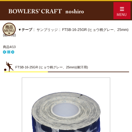
ホーム
::
▼テープ
::
サンブリッジ
:: FTSB-16-25GR (ヒョウ柄グレー、25mm)
(耐汗用)
商品4/13
FTSB-16-25GR (ヒョウ柄グレー、25mm)(耐汗用)