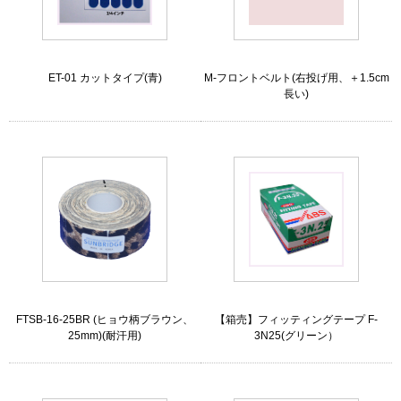
ET-01 カットタイプ(青)
M-フロントベルト(右投げ用、＋1.5cm
長い)
FTSB-16-25BR (ヒョウ柄ブラウン、
【箱売】フィッティングテープ F-
25mm)(耐汗用)
3N25(グリーン）