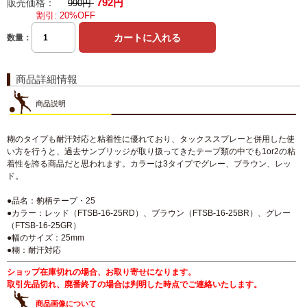
792円
販売価格：
990円
割引: 20%OFF
数量：
商品詳細情報
商品説明
糊のタイプも耐汗対応と粘着性に優れており、タックススプレーと併用した使
い方を行うと、過去サンブリッジが取り扱ってきたテープ類の中でも1or2の粘
着性を誇る商品だと思われます。カラーは3タイプでグレー、ブラウン、レッ
ド。
●品名：豹柄テープ・25
●カラー：レッド（FTSB-16-25RD）、ブラウン（FTSB-16-25BR）、グレー
（FTSB-16-25GR）
●幅のサイズ：25mm
●糊：耐汗対応
ショップ在庫切れの場合、お取り寄せになります。
取引先品切れ、廃番終了の場合は判明した時点でご連絡いたします。
商品画像について