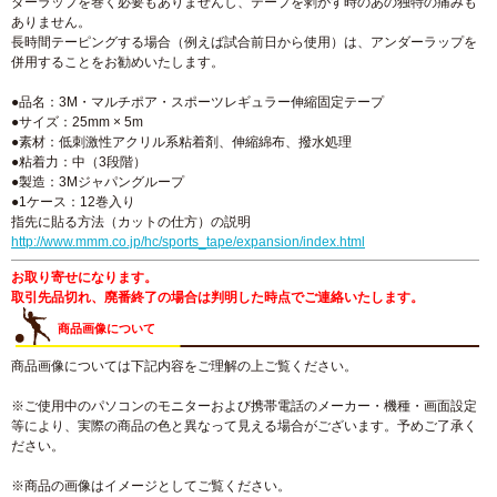
ダーラップを巻く必要もありませんし、テープを剥がす時のあの独特の痛みも
ありません。
長時間テーピングする場合（例えば試合前日から使用）は、アンダーラップを
併用することをお勧めいたします。
●品名：3M・マルチポア・スポーツレギュラー伸縮固定テープ
●サイズ：25mm × 5m
●素材：低刺激性アクリル系粘着剤、伸縮綿布、撥水処理
●粘着力：中（3段階）
●製造：3Mジャパングループ
●1ケース：12巻入り
指先に貼る方法（カットの仕方）の説明
http://www.mmm.co.jp/hc/sports_tape/expansion/index.html
お取り寄せになります。
取引先品切れ、廃番終了の場合は判明した時点でご連絡いたします。
商品画像について
商品画像については下記内容をご理解の上ご覧ください。
※ご使用中のパソコンのモニターおよび携帯電話のメーカー・機種・画面設定
等により、実際の商品の色と異なって見える場合がございます。予めご了承く
ださい。
※商品の画像はイメージとしてご覧ください。