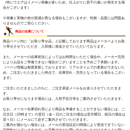
（特にウエアはイメージ画像が多いため、仕上がりに若干の違いが発生する場
合がございます）
※画像と実物の色や質感が異なる場合もございますが、性能・品質には問題あ
りませんのでご安心ください。
商品の在庫について
商品ページ内に「お取り寄せ品」と記載しております商品はメーカーよりお取
り寄せさせていただき、入荷後に発送させていただいております。
また、メーカーの在庫状況によってはお時間をいただく場合や、メーカー完売
によりお品をご準備できない場合がございますことを予めご了承願います。
（ページ情報は都度更新しておりますが、リアルタイムでの更新ができないた
め、ご注文いただきました時点で、在庫切れ・完売となっている場合もござい
ます）
ご注文いただきましたのちに、ご注文承諾メールをお送りさせていただきま
す。
お取り寄せになります場合には、入荷予定日等をご案内させていただきます。
なお、メーカー在庫切れ等により商品を準備することができない場合には、ご
注文日（20時まで）の翌日（金～日のご注文の場合は翌月曜日、祝日の場合は
翌々日）にメールにて必ずご案内させていただきます。
ご案内が届かない場合には、メールの受信設定の関係により受信できていない