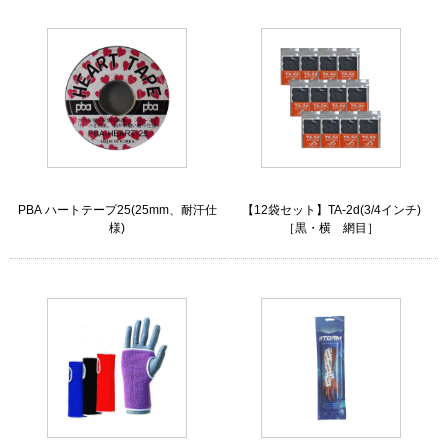
PBA ハートテープ25(25mm、耐汗仕
【12袋セット】TA-2d(3/4インチ)
様)
［黒・横 網目］