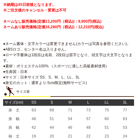
※納期は45日前後となります。
※ご注文後のキャンセル・変更は不可
ネームなし販売価格(定価13,200円（税込))：9,900円(税込)
ネームあり販売価格(定価16,280円（税込))：12,210円(税込)
●ネーム書体・文字カラーは変更できません(カラーは写真を参照ください)。
●ABSロゴ、センター名は入りません。
●ローマ字書体は1段目は名前、2段目は苗字となり、頭文字は大文字となりま
す。
●素材：ポリエステル100% （スポーツに適した高級素材使用）
●生産国：日本
●サイズ：日本サイズ SS、S、M、L、LL、3L
●身丈のカット：通常より-5cm限定(無料サービス)
サイズ表
サイズ(cm)
SS
S
M
L
LL
3L
身 丈
63
69
71
73
75
77
身 幅
48
51
54
57
60
63
肩 幅
42
44
46
48
51
53
袖 丈
19
20
21
22
23
24