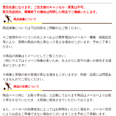
受注生産になります。ご注文後のキャンセル・変更は不可。
取引先品切れ、廃番終了の場合は判明した時点でご連絡いたします。
商品画像について
商品画像については下記内容をご理解の上ご覧ください。
※ご使用中のパソコンのモニターおよび携帯電話のメーカー・機種・画面設定
等により、実際の商品の色と異なって見える場合がございます。予めご了承く
ださい。
※商品の画像はイメージとしてご覧ください。
（特にウエアはイメージ画像が多いため、仕上がりに若干の違いが発生する場
合がございます）
※画像と実物の色や質感が異なる場合もございますが、性能・品質には問題あ
りませんのでご安心ください。
商品の在庫について
商品ページ内に「お取り寄せ品」と記載しております商品はメーカーよりお取
り寄せさせていただき、入荷後に発送させていただいております。
また、メーカーの在庫状況によってはお時間をいただく場合や、メーカー完売
によりお品をご準備できない場合がございますことを予めご了承願います。