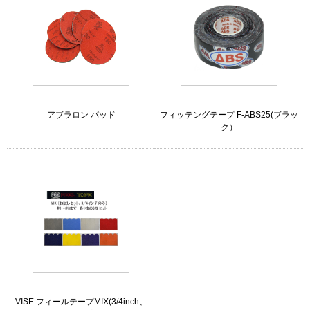
アブラロン パッド
フィッテングテープ F-ABS25(ブラッ
ク）
VISE フィールテープMIX(3/4inch、