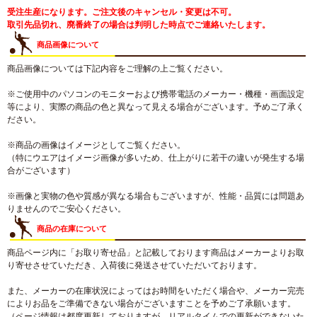
受注生産になります。ご注文後のキャンセル・変更は不可。
取引先品切れ、廃番終了の場合は判明した時点でご連絡いたします。
商品画像について
商品画像については下記内容をご理解の上ご覧ください。
※ご使用中のパソコンのモニターおよび携帯電話のメーカー・機種・画面設定
等により、実際の商品の色と異なって見える場合がございます。予めご了承く
ださい。
※商品の画像はイメージとしてご覧ください。
（特にウエアはイメージ画像が多いため、仕上がりに若干の違いが発生する場
合がございます）
※画像と実物の色や質感が異なる場合もございますが、性能・品質には問題あ
りませんのでご安心ください。
商品の在庫について
商品ページ内に「お取り寄せ品」と記載しております商品はメーカーよりお取
り寄せさせていただき、入荷後に発送させていただいております。
また、メーカーの在庫状況によってはお時間をいただく場合や、メーカー完売
によりお品をご準備できない場合がございますことを予めご了承願います。
（ページ情報は都度更新しておりますが、リアルタイムでの更新ができないた