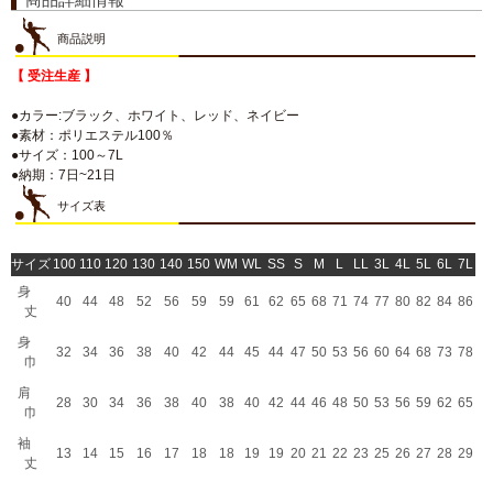
商品説明
【 受注生産 】
●カラー:ブラック、ホワイト、レッド、ネイビー
●素材：ポリエステル100％
●サイズ：100～7L
●納期：7日~21日
サイズ表
サイズ
100
110
120
130
140
150
WM
WL
SS
S
M
L
LL
3L
4L
5L
6L
7L
身
40
44
48
52
56
59
59
61
62
65
68
71
74
77
80
82
84
86
丈
身
32
34
36
38
40
42
44
45
44
47
50
53
56
60
64
68
73
78
巾
肩
28
30
34
36
38
40
38
40
42
44
46
48
50
53
56
59
62
65
巾
袖
13
14
15
16
17
18
18
19
19
20
21
22
23
25
26
27
28
29
丈