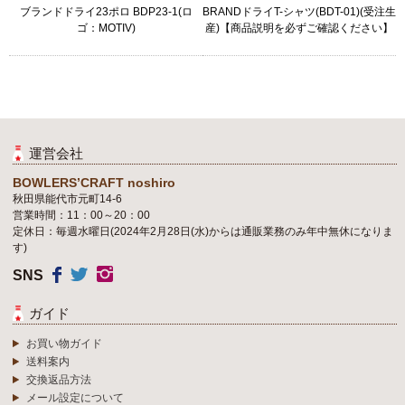
ブランドドライ23ポロ BDP23-1(ロ
BRANDドライT-シャツ(BDT-01)(受注生
ゴ：MOTIV)
産)【商品説明を必ずご確認ください】
運営会社
BOWLERS’CRAFT noshiro
秋田県能代市元町14-6
営業時間：11：00～20：00
定休日：毎週水曜日(2024年2月28日(水)からは通販業務のみ年中無休になりま
す)
SNS
ガイド
お買い物ガイド
送料案内
交換返品方法
メール設定について