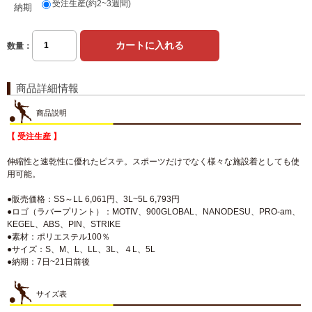
受注生産(約2~3週間)
納期
数量：
商品詳細情報
商品説明
【 受注生産 】
伸縮性と速乾性に優れたピステ。スポーツだけでなく様々な施設着としても使
用可能。
●販売価格：SS～LL 6,061円、3L~5L 6,793円
●ロゴ（ラバープリント）：MOTIV、900GLOBAL、NANODESU、PRO-am、
KEGEL、ABS、PIN、STRIKE
●素材：ポリエステル100％
●サイズ：S、M、L、LL、3L、４L、5L
●納期：7日~21日前後
サイズ表