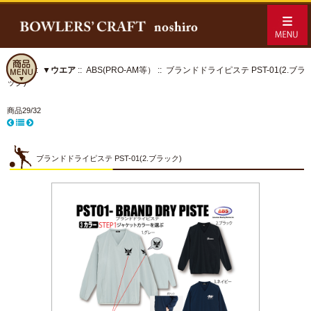
ホーム
::
▼ウエア
::
ABS(PRO-AM等）
:: ブランドドライピステ PST-01(2.ブラ
ック)
商品29/32
ブランドドライピステ PST-01(2.ブラック)