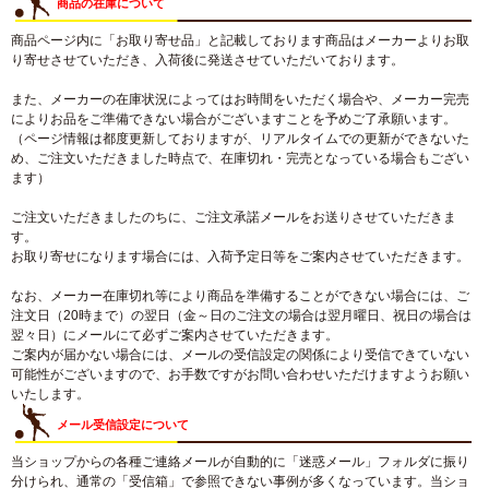
商品の在庫について
商品ページ内に「お取り寄せ品」と記載しております商品はメーカーよりお取
り寄せさせていただき、入荷後に発送させていただいております。
また、メーカーの在庫状況によってはお時間をいただく場合や、メーカー完売
によりお品をご準備できない場合がございますことを予めご了承願います。
（ページ情報は都度更新しておりますが、リアルタイムでの更新ができないた
め、ご注文いただきました時点で、在庫切れ・完売となっている場合もござい
ます）
ご注文いただきましたのちに、ご注文承諾メールをお送りさせていただきま
す。
お取り寄せになります場合には、入荷予定日等をご案内させていただきます。
なお、メーカー在庫切れ等により商品を準備することができない場合には、ご
注文日（20時まで）の翌日（金～日のご注文の場合は翌月曜日、祝日の場合は
翌々日）にメールにて必ずご案内させていただきます。
ご案内が届かない場合には、メールの受信設定の関係により受信できていない
可能性がございますので、お手数ですがお問い合わせいただけますようお願い
いたします。
メール受信設定について
当ショップからの各種ご連絡メールが自動的に「迷惑メール」フォルダに振り
分けられ、通常の「受信箱」で参照できない事例が多くなっています。当ショ