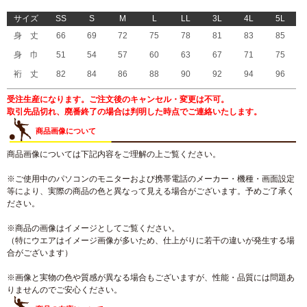
サイズ
SS
S
M
L
LL
3L
4L
5L
身 丈
66
69
72
75
78
81
83
85
身 巾
51
54
57
60
63
67
71
75
裄 丈
82
84
86
88
90
92
94
96
受注生産になります。ご注文後のキャンセル・変更は不可。
取引先品切れ、廃番終了の場合は判明した時点でご連絡いたします。
商品画像について
商品画像については下記内容をご理解の上ご覧ください。
※ご使用中のパソコンのモニターおよび携帯電話のメーカー・機種・画面設定
等により、実際の商品の色と異なって見える場合がございます。予めご了承く
ださい。
※商品の画像はイメージとしてご覧ください。
（特にウエアはイメージ画像が多いため、仕上がりに若干の違いが発生する場
合がございます）
※画像と実物の色や質感が異なる場合もございますが、性能・品質には問題あ
りませんのでご安心ください。