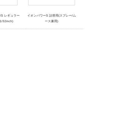
P/S レギュラー
イオンパワーS 詰替用(スプレー/ム
32inch)
ース兼用)