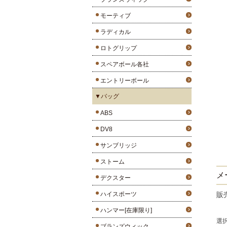
モーティブ
ラディカル
ロトグリップ
スペアボール各社
エントリーボール
▼バッグ
ABS
DV8
サンブリッジ
ストーム
メ
デクスター
ハイスポーツ
販
ハンマー[在庫限り]
選
ブランズウィック