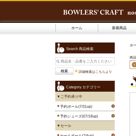
ホーム
新着商品
ホ
Search 商品検索
商品1
詳細検索はこちらより
Category カテゴリー
▼ご予約承り中
予約ボール(7/31up)
予約シューズ(07/18up)
▼セール
セールボール(7/4up)