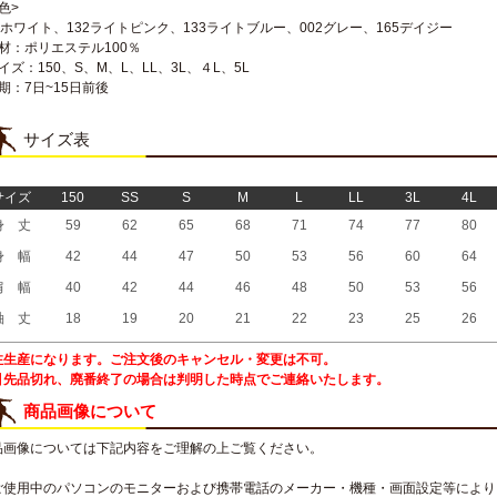
色>
1ホワイト、132ライトピンク、133ライトブルー、002グレー、165デイジー
素材：ポリエステル100％
イズ：150、S、M、L、LL、3L、４L、5L
期：7日~15日前後
サイズ表
サイズ
150
SS
S
M
L
LL
3L
4L
身 丈
59
62
65
68
71
74
77
80
身 幅
42
44
47
50
53
56
60
64
肩 幅
40
42
44
46
48
50
53
56
袖 丈
18
19
20
21
22
23
25
26
注生産になります。ご注文後のキャンセル・変更は不可。
引先品切れ、廃番終了の場合は判明した時点でご連絡いたします。
商品画像について
品画像については下記内容をご理解の上ご覧ください。
ご使用中のパソコンのモニターおよび携帯電話のメーカー・機種・画面設定等により