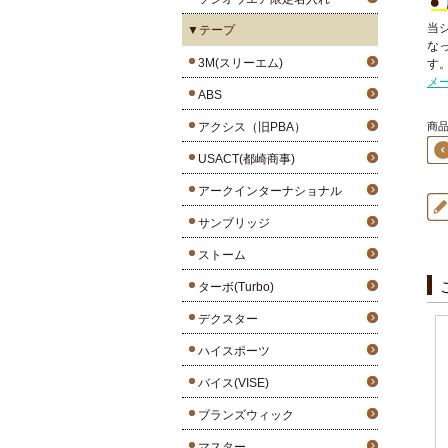
当
▼テープ
な
3M(スリーエム)
す
メ
ABS
アクシス（旧PBA）
商品1
USACT(都崎商事)
アークインターナショナル
サンブリッジ
ストーム
ターボ(Turbo)
デクスター
ハイスポーツ
バイス(VISE)
ブランズウィック
マスター