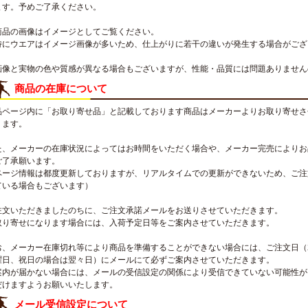
ます。予めご了承ください。
商品の画像はイメージとしてご覧ください。
特にウエアはイメージ画像が多いため、仕上がりに若干の違いが発生する場合がござ
画像と実物の色や質感が異なる場合もございますが、性能・品質には問題ありません
商品の在庫について
品ページ内に「お取り寄せ品」と記載しております商品はメーカーよりお取り寄せさ
ります。
た、メーカーの在庫状況によってはお時間をいただく場合や、メーカー完売によりお
ご了承願います。
ページ情報は都度更新しておりますが、リアルタイムでの更新ができないため、ご注
ている場合もございます）
注文いただきましたのちに、ご注文承諾メールをお送りさせていただきます。
取り寄せになります場合には、入荷予定日等をご案内させていただきます。
お、メーカー在庫切れ等により商品を準備することができない場合には、ご注文日（
曜日、祝日の場合は翌々日）にメールにて必ずご案内させていただきます。
案内が届かない場合には、メールの受信設定の関係により受信できていない可能性が
だけますようお願いいたします。
メール受信設定について