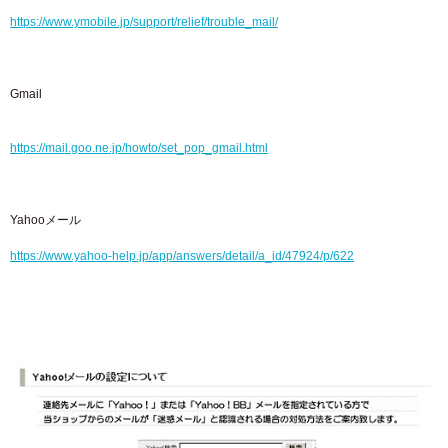
https://www.ymobile.jp/support/relief/trouble_mail/
Gmail
https://mail.goo.ne.jp/howto/set_pop_gmail.html
Yahooメール
https://www.yahoo-help.jp/app/answers/detail/a_id/47924/p/622