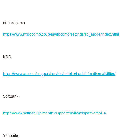
NTT docomo
https://www.nttdocomo.co.jp/mydocomo/settings/sp_mode/index.html
KDDI
https://www.au.com/support/service/mobile/trouble/mail/email/filter/
SoftBank
https://www.softbank.jp/mobile/support/mail/antispam/email-i/
Y!mobile