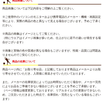
商品画像について
商品画像については下記内容をご理解の上ご覧ください。
※ご使用中のパソコンのモニターおよび携帯電話のメーカー・機種・画面設定
等により、実際の商品の色と異なって見える場合がございます。予めご了承く
ださい。
※商品の画像はイメージとしてご覧ください。
（特にウエアはイメージ画像が多いため、仕上がりに若干の違いが発生する場
合がございます）
※画像と実物の色や質感が異なる場合もございますが、性能・品質には問題あ
りませんのでご安心ください。
商品の在庫について
商品ページ内に「お取り寄せ品」と記載しております商品はメーカーよりお取
り寄せさせていただき、入荷後に発送させていただいております。
また、メーカーの在庫状況によってはお時間をいただく場合や、メーカー完売
によりお品をご準備できない場合がございますことを予めご了承願います。
（ページ情報は都度更新しておりますが、リアルタイムでの更新ができないた
め、ご注文いただきました時点で、在庫切れ・完売となっている場合もござい
ます）