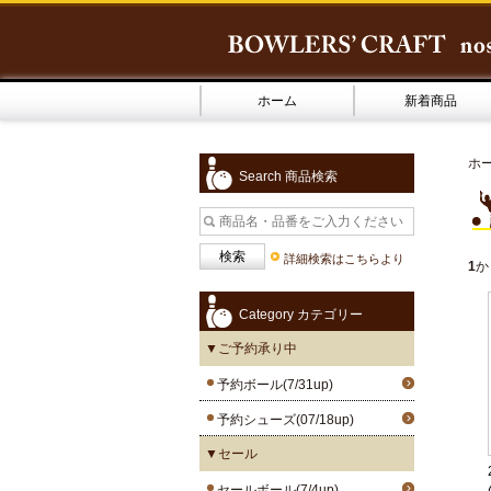
ホーム
新着商品
ホ
Search 商品検索
詳細検索はこちらより
1
か
Category カテゴリー
▼ご予約承り中
予約ボール(7/31up)
予約シューズ(07/18up)
▼セール
セールボール(7/4up)