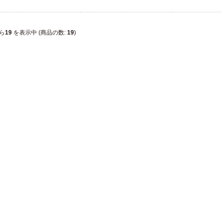
ら
19
を表示中 (商品の数:
19
)