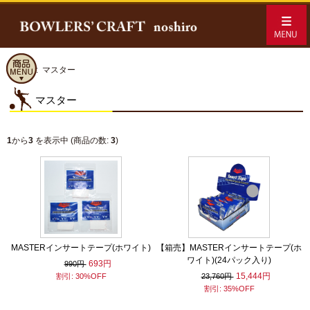
ホーム
:: マスター
マスター
1
から
3
を表示中 (商品の数:
3
)
MASTERインサートテープ(ホワイト)
【箱売】MASTERインサートテープ(ホ
ワイト)(24パック入り)
693円
990円
15,444円
割引: 30%OFF
23,760円
割引: 35%OFF