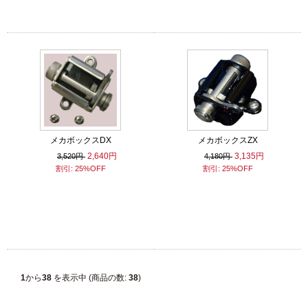
メカボックスDX
メカボックスZX
2,640円
3,135円
3,520円
4,180円
割引: 25%OFF
割引: 25%OFF
1
から
38
を表示中 (商品の数:
38
)