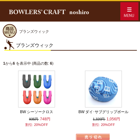
ホーム
:: ブランズウィック
ブランズウィック
1
から
6
を表示中 (商品の数:
6
)
BW シーソークロス
BW ダイ･サブグリップボール
748円
1,056円
935円
1,320円
割引: 20%OFF
割引: 20%OFF