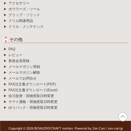
アクセサリー
ボウラーズ・ツール
グリップ・ソリッド
ドリル関連用品
ドリル・メンテナンス
その他
FAQ
レビュー
新規会員登録
メールマガジン登録
メールマガジン解除
メールでお問合せ
FAX注文書ダウンロード(PDF)
FAX注文書ダウンロード(Excel)
佐川急便・荷物受取日時変更
ヤマト運輸・荷物受取日時変更
ゆうパック・荷物受取日時変更
Copyright © 2026
BOWLERS’CRAFT noshiro
. Powered by
Zen Cart
/
zen-cart.jp