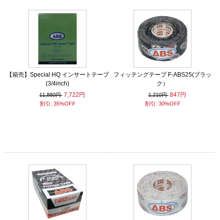
【箱売】Special HQ インサートテープ
フィッテングテープ F-ABS25(ブラッ
(3/4inch)
ク）
7,722円
847円
11,880円
1,210円
割引: 35%OFF
割引: 30%OFF