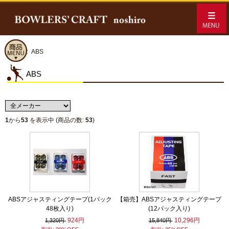
ホーム
:: ABS
ABS
1
から
53
を表示中 (商品の数:
53
)
ABSアジャスティングテープ(1パック
【箱売】ABSアジャスティングテープ
48枚入り)
(12パック入り)
924円
10,296円
1,320円
15,840円