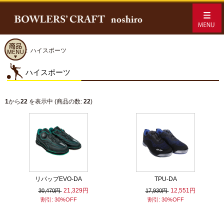
ホーム
:: ハイスポーツ
ハイスポーツ
1
から
22
を表示中 (商品の数:
22
)
リパップEVO-DA
TPU-DA
21,329円
12,551円
30,470円
17,930円
割引: 30%OFF
割引: 30%OFF