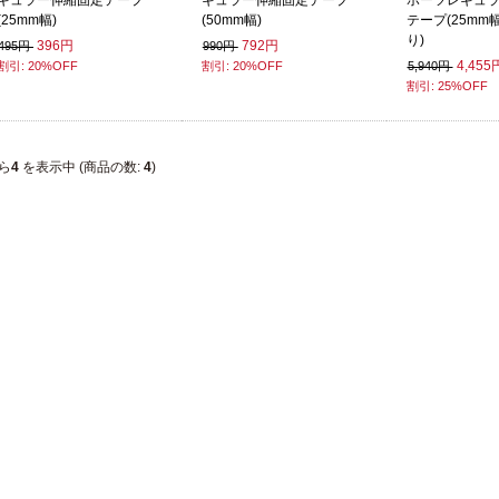
ギュラー伸縮固定テープ
ギュラー伸縮固定テープ
ポーツレギュ
(25mm幅)
(50mm幅)
テープ(25mm
り)
396円
792円
495円
990円
4,455
割引: 20%OFF
割引: 20%OFF
5,940円
割引: 25%OFF
ら
4
を表示中 (商品の数:
4
)