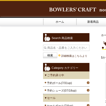
ホーム
新着商品
ホ
Search 商品検索
詳細検索はこちらより
1
か
Category カテゴリー
▼ご予約承り中
予約ボール(7/31up)
予約シューズ(07/18up)
▼セール
セールボール(7/4up)