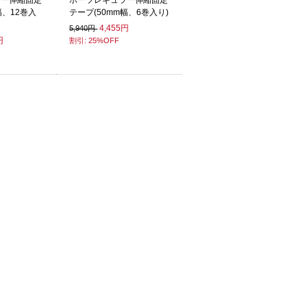
ラー伸縮固定
ポーツレギュラー伸縮固定
幅、12巻入
テープ(50mm幅、6巻入り)
4,455円
5,940円
円
割引: 25%OFF