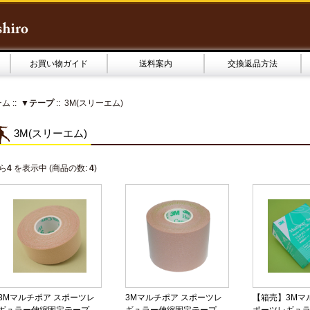
お買い物ガイド
送料案内
交換返品方法
ーム
::
▼テープ
:: 3M(スリーエム)
3M(スリーエム)
ら
4
を表示中 (商品の数:
4
)
3Mマルチポア スポーツレ
3Mマルチポア スポーツレ
【箱売】3Mマ