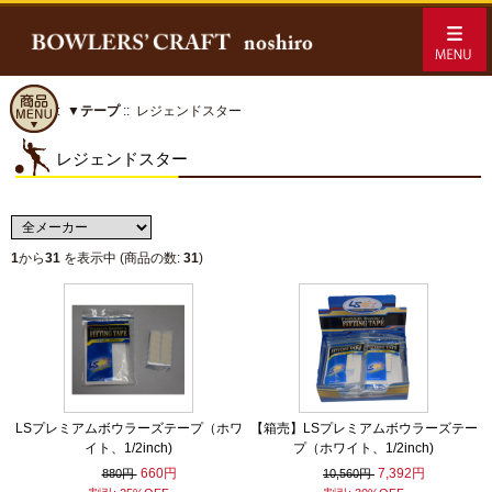
ホーム
::
▼テープ
:: レジェンドスター
レジェンドスター
1
から
31
を表示中 (商品の数:
31
)
LSプレミアムボウラーズテープ（ホワ
【箱売】LSプレミアムボウラーズテー
イト、1/2inch)
プ（ホワイト、1/2inch)
660円
7,392円
880円
10,560円