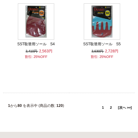
SST取替用ソール S4
SST取替用ソール S5
2,563円
2,728円
3,410円
3,630円
割引: 25%OFF
割引: 25%OFF
1
から
80
を表示中 (商品の数:
120
)
1
2
[次へ >>]