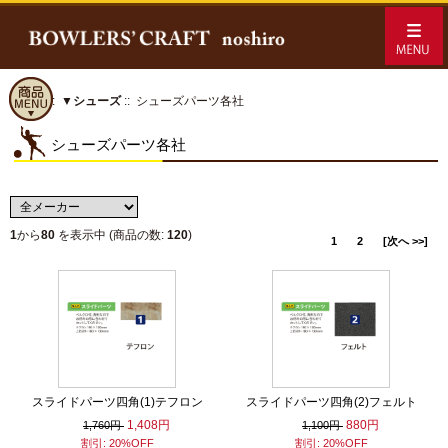
ホーム
::
▼シューズ
:: シューズパーツ各社
シューズパーツ各社
1
から
80
を表示中 (商品の数:
120
)
1
2
[次へ >>]
スライドパーツ四角(1)テフロン
スライドパーツ四角(2)フェルト
1,408円
880円
1,760円
1,100円
割引: 20%OFF
割引: 20%OFF