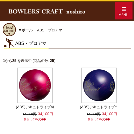
ホーム
::
▼ボール
:: ABS・プロアマ
ABS・プロアマ
1
から
25
を表示中 (商品の数:
25
)
(ABS)アキュドライブⅥ
(ABS)アキュドライブ５
34,100円
34,100円
64,350円
64,350円
割引: 47%OFF
割引: 47%OFF