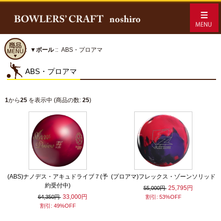
ホーム
::
▼ボール
:: ABS・プロアマ
ABS・プロアマ
1
から
25
を表示中 (商品の数:
25
)
(ABS)ナノデス・アキュドライブ７(予
(プロアマ)フレックス・ゾーンソリッド
約受付中)
25,795円
55,000円
33,000円
64,350円
割引: 53%OFF
割引: 49%OFF