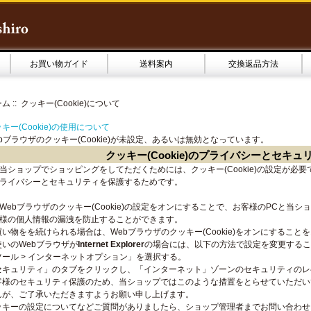
お買い物ガイド
送料案内
交換返品方法
ーム
:: クッキー(Cookie)について
キー(Cookie)の使用について
bブラウザのクッキー(Cookie)が未設定、あるいは無効となっています。
クッキー(Cookie)のプライバシーとセキ
当ショップでショッピングをしてただくためには、クッキー(Cookie)の設定が必
ライバシーとセキュリティを保護するためです。
Webブラウザのクッキー(Cookie)の設定をオンにすることで、お客様のPCと当
様の個人情報の漏洩を防止することができます。
買い物をを続けられる場合は、Webブラウザのクッキー(Cookie)をオンにすること
使いのWebブラウザが
Internet Explorer
の場合には、以下の方法で設定を変更するこ
ツール > インターネットオプション」を選択する。
セキュリティ」のタブをクリックし、「インターネット」ゾーンのセキュリティのレ
客様のセキュリティ保護のため、当ショップではこのような措置をとらせていただい
んが、ご了承いただきますようお願い申し上げます。
ッキーの設定についてなどご質問がありましたら、ショップ管理者までお問い合わせ