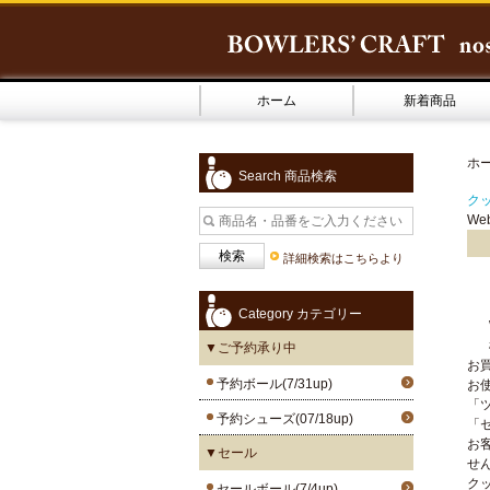
ホーム
新着商品
ホ
Search 商品検索
クッ
We
詳細検索はこちらより
Category カテゴリー
▼ご予約承り中
お
予約ボール(7/31up)
お
「
予約シューズ(07/18up)
「
お
▼セール
せ
ク
セールボール(7/4up)