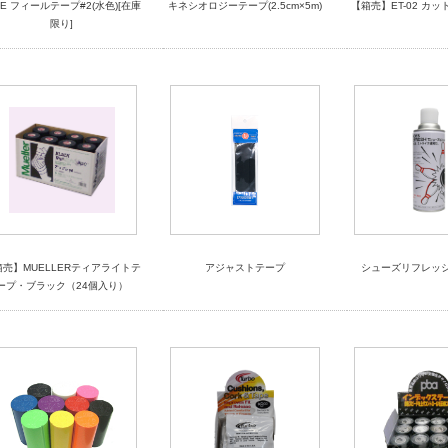
SE フィールテープ#2(水色)[在庫
キネシオロジーテープ(2.5cm×5m)
【箱売】ET-02 カッ
限り]
箱売】MUELLERティアライトテ
アジャストテープ
シューズリフレッシュ
ープ・ブラック（24個入り）