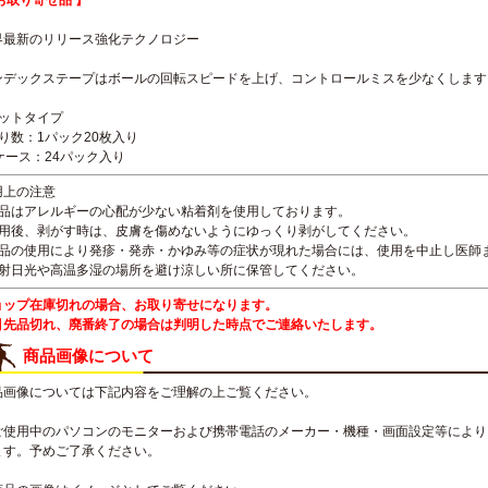
お取り寄せ品 】
界最新のリリース強化テクノロジー
ンデックステープはボールの回転スピードを上げ、コントロールミスを少なくします
カットタイプ
入り数：1パック20枚入り
ケース：24パック入り
用上の注意
本品はアレルギーの心配が少ない粘着剤を使用しております。
使用後、剥がす時は、皮膚を傷めないようにゆっくり剥がしてください。
本品の使用により発疹・発赤・かゆみ等の症状が現れた場合には、使用を中止し医師
直射日光や高温多湿の場所を避け涼しい所に保管してください。
ョップ在庫切れの場合、お取り寄せになります。
引先品切れ、廃番終了の場合は判明した時点でご連絡いたします。
商品画像について
品画像については下記内容をご理解の上ご覧ください。
ご使用中のパソコンのモニターおよび携帯電話のメーカー・機種・画面設定等により
ます。予めご了承ください。