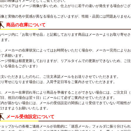
商品の画像はイメージとしてご覧ください。
特にウエアはイメージ画像が多いため、仕上がりに若干の違いが発生する場合がござ
画像と実物の色や質感が異なる場合もございますが、性能・品質には問題ありません
商品の在庫について
品ページ内に「お取り寄せ品」と記載しております商品はメーカーよりお取り寄せさ
ります。
た、メーカーの在庫状況によってはお時間をいただく場合や、メーカー完売によりお
ご了承願います。
ページ情報は都度更新しておりますが、リアルタイムでの更新ができないため、ご注
ている場合もございます）
注文いただきましたのちに、ご注文承諾メールをお送りさせていただきます。
取り寄せになります場合には、入荷予定日等をご案内させていただきます。
お、メーカー在庫切れ等により商品を準備することができない場合には、ご注文日（
曜日、祝日の場合は翌々日）にメールにて必ずご案内させていただきます。
案内が届かない場合には、メールの受信設定の関係により受信できていない可能性が
だけますようお願いいたします。
メール受信設定について
ショップからの各種ご連絡メールが自動的に「迷惑メール」フォルダに振り分けられ