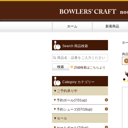
ホーム
新着商品
ホ
Search 商品検索
商品
詳細検索はこちらより
Category カテゴリー
▼ご予約承り中
予約ボール(7/31up)
予約シューズ(07/18up)
▼セール
セールボール(7/4up)