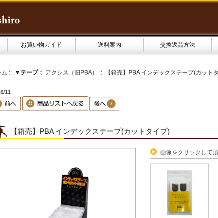
お買い物ガイド
送料案内
交換返品方法
ーム
::
▼テープ
::
アクシス（旧PBA）
:: 【箱売】PBA インデックステープ(カット
6/11
【箱売】PBA インデックステープ(カットタイプ)
画像をクリックして