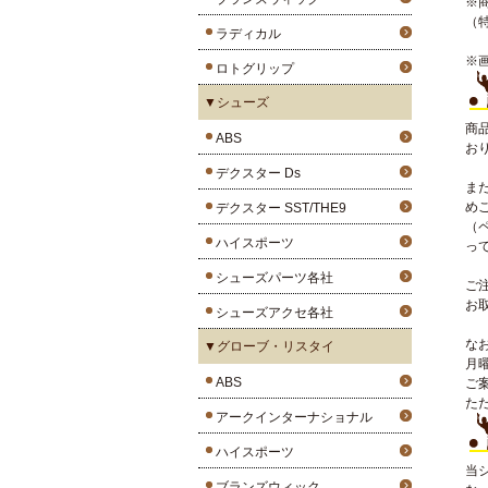
※
（
ラディカル
※
ロトグリップ
▼シューズ
商
ABS
お
デクスター Ds
ま
め
デクスター SST/THE9
（
ハイスポーツ
っ
シューズパーツ各社
ご
お
シューズアクセ各社
な
▼グローブ・リスタイ
月
ABS
ご
た
アークインターナショナル
ハイスポーツ
当
ブランズウィック