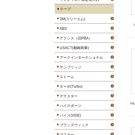
▼テープ
3M(スリーエム)
ABS
アクシス（旧PBA）
USACT(都崎商事)
アークインターナショナル
サンブリッジ
ストーム
ターボ(Turbo)
デクスター
P
ハイスポーツ
バイス(VISE)
ブランズウィック
マスター