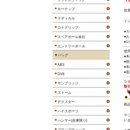
【 
モーティブ
世
ラディカル
イ
ロトグリップ
●
●
スペアボール各社
●1
エントリーボール
使
▼バッグ
●
●
ABS
●
●
DV8
シ
サンブリッジ
取
ストーム
デクスター
商
ハイスポーツ
※
い
ハンマー[在庫限り]
ブランズウィック