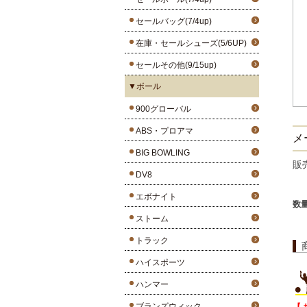
セールバッグ(7/4up)
在庫・セールシューズ(5/6UP)
セールその他(9/15up)
▼ボール
900グローバル
ABS・プロアマ
メ
BIG BOWLING
販
DV8
エボナイト
数
ストーム
トラック
ハイスポーツ
ハンマー
ブランズウィック