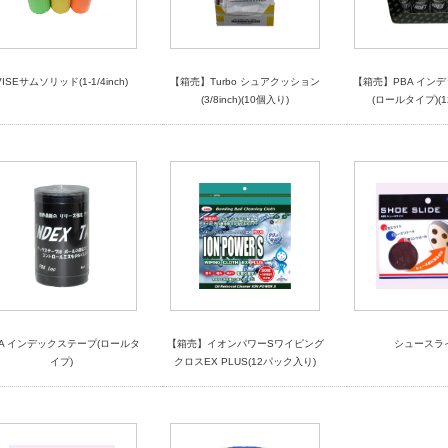
VISEサムソリッド(1-1/4inch)
【箱売】Turbo シュアクッション
【箱売】PBA イン
(3/8inch)(10個入り)
(ロールタイプ)(
BA インデックステープ(ロールタ
【箱売】イオンパワーSワイピング
シュースラ
イプ)
クロスEX PLUS(12パック入り)