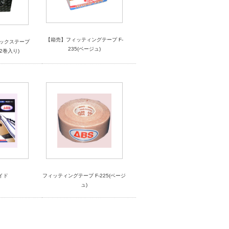
【箱売】フィッティングテープ F-
デックステープ
235(ベージュ)
12巻入り)
イド
フィッティングテープ F-225(ベージ
ュ)