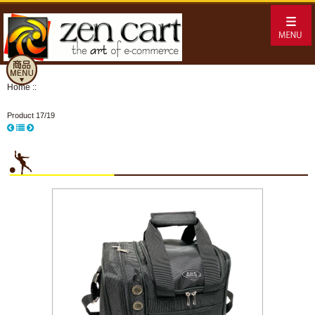
Home
::
Product 17/19