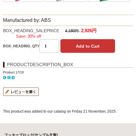
Manufactured by: ABS
2,926円
BOX_HEADING_SALEPRICE
4,180円
Save: 30% off
BOX_HEADING_QTY
PRODUCTDESCRIPTION_BOX
Product 17/19
This product was added to our catalog on Friday 21 November, 2025.
フッターブロック[サンプル文章]