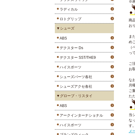
※
ラディカル
ロトグリップ
商
お
▼シューズ
ま
ABS
め
（
デクスター Ds
っ
デクスター SST/THE9
ご
ハイスポーツ
お
シューズパーツ各社
な
月
シューズアクセ各社
ご
▼グローブ・リスタイ
た
ABS
当
アークインターナショナル
な
ハイスポーツ
す
メ
ブランズウィック