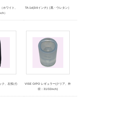
ラー（ホワイト、
TA-1d(3/4インチ)［黒・ウレタン］
nch）
ック、左投げ)
VISE O/PO レギュラー(クリア、外
径：31/32inch)