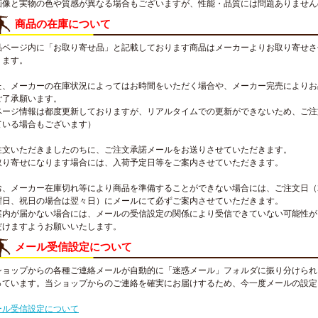
画像と実物の色や質感が異なる場合もございますが、性能・品質には問題ありません
商品の在庫について
品ページ内に「お取り寄せ品」と記載しております商品はメーカーよりお取り寄せさ
ります。
た、メーカーの在庫状況によってはお時間をいただく場合や、メーカー完売によりお
ご了承願います。
ページ情報は都度更新しておりますが、リアルタイムでの更新ができないため、ご注
ている場合もございます）
注文いただきましたのちに、ご注文承諾メールをお送りさせていただきます。
取り寄せになります場合には、入荷予定日等をご案内させていただきます。
お、メーカー在庫切れ等により商品を準備することができない場合には、ご注文日（
曜日、祝日の場合は翌々日）にメールにて必ずご案内させていただきます。
案内が届かない場合には、メールの受信設定の関係により受信できていない可能性が
だけますようお願いいたします。
メール受信設定について
ショップからの各種ご連絡メールが自動的に「迷惑メール」フォルダに振り分けられ
っています。当ショップからのご連絡を確実にお届けするため、今一度メールの設定
。
ール受信設定について