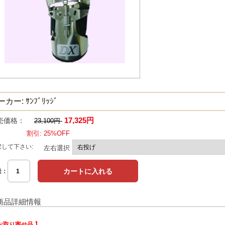
カー: ｻﾝﾌﾞﾘｯｼﾞ
17,325円
売価格：
23,100円
割引: 25%OFF
択して下さい:
左右選択
量：
商品詳細情報
お取り寄せ品 】