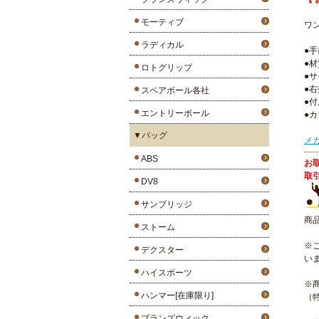
モーティブ
ワ
ラディカル
●
●
ロトグリップ
●
●
スペアボール各社
●
エントリーボール
●
▼バッグ
メ
ABS
お
取
DV8
サンブリッジ
商
ストーム
※
デクスター
い
ハイスポーツ
※
ハンマー[在庫限り]
（
ブランズウィック