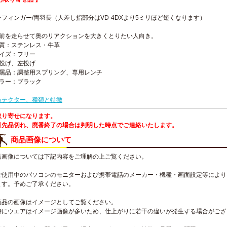
ンフィンガー/両羽長（人差し指部分はVD-4DXより5ミリほど短くなります）
手前を走らせて奥のリアクションを大きくとりたい人向き。
材質：ステンレス・牛革
サイズ：フリー
右投げ、左投げ
付属品：調整用スプリング、専用レンチ
カラー：ブラック
カテクター、種類と特徴
取り寄せになります。
引先品切れ、廃番終了の場合は判明した時点でご連絡いたします。
商品画像について
品画像については下記内容をご理解の上ご覧ください。
ご使用中のパソコンのモニターおよび携帯電話のメーカー・機種・画面設定等により
ます。予めご了承ください。
商品の画像はイメージとしてご覧ください。
特にウエアはイメージ画像が多いため、仕上がりに若干の違いが発生する場合がござ