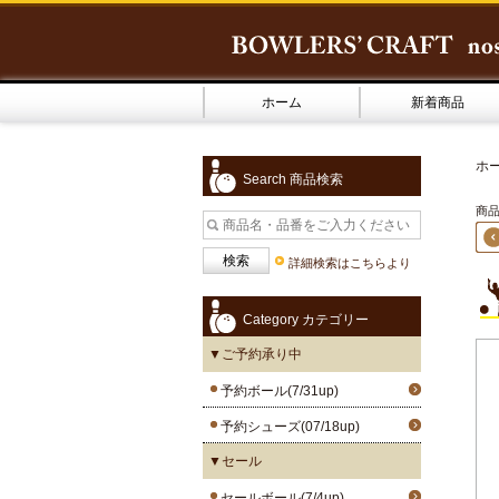
ホーム
新着商品
ホ
Search 商品検索
商品2
詳細検索はこちらより
Category カテゴリー
▼ご予約承り中
予約ボール(7/31up)
予約シューズ(07/18up)
▼セール
セールボール(7/4up)