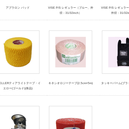
アブラロン パッド
VISE P/S レギュラー（ブルー、外
VISE P/S レギュ
径：31/32inch）
外径：31/32i
UELLERティアライトテープ・イ
キネシオロジーテープ(2.5cm×5m)
タッキーパーム(ブラ
エロー(ゴールド)(単品)