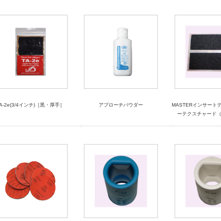
A-2e(3/4インチ)［黒・厚手］
アプローチパウダー
MASTERインサート
ーテクスチャード