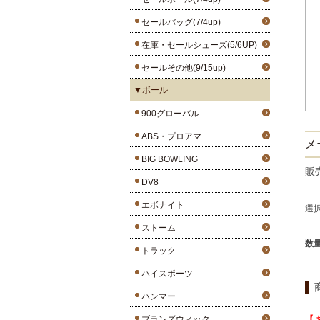
セールバッグ(7/4up)
在庫・セールシューズ(5/6UP)
セールその他(9/15up)
▼ボール
900グローバル
ABS・プロアマ
メー
BIG BOWLING
販
DV8
エボナイト
選
ストーム
数
トラック
ハイスポーツ
ハンマー
ブランズウィック
【 