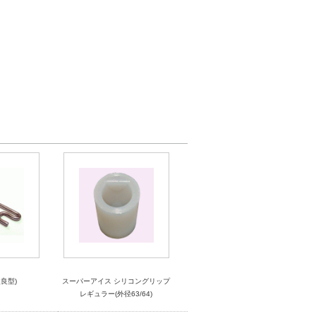
良型)
スーパーアイス シリコングリップ
レギュラー(外径63/64)