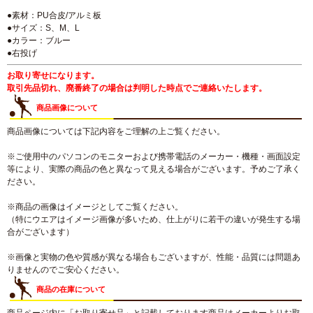
●素材：PU合皮/アルミ板
●サイズ：S、M、L
●カラー：ブルー
●右投げ
お取り寄せになります。
取引先品切れ、廃番終了の場合は判明した時点でご連絡いたします。
商品画像について
商品画像については下記内容をご理解の上ご覧ください。
※ご使用中のパソコンのモニターおよび携帯電話のメーカー・機種・画面設定
等により、実際の商品の色と異なって見える場合がございます。予めご了承く
ださい。
※商品の画像はイメージとしてご覧ください。
（特にウエアはイメージ画像が多いため、仕上がりに若干の違いが発生する場
合がございます）
※画像と実物の色や質感が異なる場合もございますが、性能・品質には問題あ
りませんのでご安心ください。
商品の在庫について