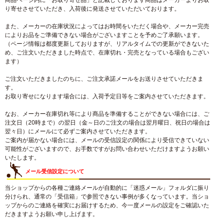
商品ページ内に「お取り寄せ品」と記載しております商品はメーカーよりお取
り寄せさせていただき、入荷後に発送させていただいております。
また、メーカーの在庫状況によってはお時間をいただく場合や、メーカー完売
によりお品をご準備できない場合がございますことを予めご了承願います。
（ページ情報は都度更新しておりますが、リアルタイムでの更新ができないた
め、ご注文いただきました時点で、在庫切れ・完売となっている場合もござい
ます）
ご注文いただきましたのちに、ご注文承諾メールをお送りさせていただきま
す。
お取り寄せになります場合には、入荷予定日等をご案内させていただきます。
なお、メーカー在庫切れ等により商品を準備することができない場合には、ご
注文日（20時まで）の翌日（金～日のご注文の場合は翌月曜日、祝日の場合は
翌々日）にメールにて必ずご案内させていただきます。
ご案内が届かない場合には、メールの受信設定の関係により受信できていない
可能性がございますので、お手数ですがお問い合わせいただけますようお願い
いたします。
メール受信設定について
当ショップからの各種ご連絡メールが自動的に「迷惑メール」フォルダに振り
分けられ、通常の「受信箱」で参照できない事例が多くなっています。当ショ
ップからのご連絡を確実にお届けするため、今一度メールの設定をご確認いた
だきますようお願い申し上げます。