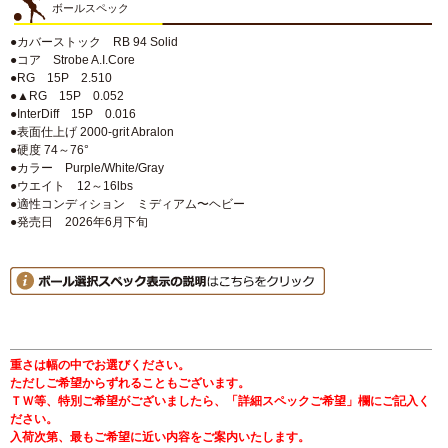
ボールスペック
●カバーストック RB 94 Solid
●コア Strobe A.I.Core
●RG 15P 2.510
●▲RG 15P 0.052
●InterDiff 15P 0.016
●表面仕上げ 2000-grit Abralon
●硬度 74～76°
●カラー Purple/White/Gray
●ウエイト 12～16lbs
●適性コンディション ミディアム〜ヘビー
●発売日 2026年6月下旬
重さは幅の中でお選びください。
ただしご希望からずれることもございます。
ＴＷ等、特別ご希望がございましたら、「詳細スペックご希望」欄にご記入く
ださい。
入荷次第、最もご希望に近い内容をご案内いたします。