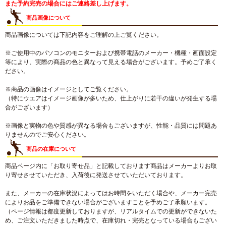
また予約完売の場合にはご連絡差し上げます。
商品画像について
商品画像については下記内容をご理解の上ご覧ください。
※ご使用中のパソコンのモニターおよび携帯電話のメーカー・機種・画面設定
等により、実際の商品の色と異なって見える場合がございます。予めご了承く
ださい。
※商品の画像はイメージとしてご覧ください。
（特にウエアはイメージ画像が多いため、仕上がりに若干の違いが発生する場
合がございます）
※画像と実物の色や質感が異なる場合もございますが、性能・品質には問題あ
りませんのでご安心ください。
商品の在庫について
商品ページ内に「お取り寄せ品」と記載しております商品はメーカーよりお取
り寄せさせていただき、入荷後に発送させていただいております。
また、メーカーの在庫状況によってはお時間をいただく場合や、メーカー完売
によりお品をご準備できない場合がございますことを予めご了承願います。
（ページ情報は都度更新しておりますが、リアルタイムでの更新ができないた
め、ご注文いただきました時点で、在庫切れ・完売となっている場合もござい