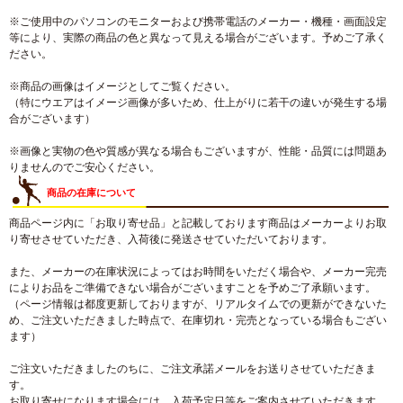
※ご使用中のパソコンのモニターおよび携帯電話のメーカー・機種・画面設定
等により、実際の商品の色と異なって見える場合がございます。予めご了承く
ださい。
※商品の画像はイメージとしてご覧ください。
（特にウエアはイメージ画像が多いため、仕上がりに若干の違いが発生する場
合がございます）
※画像と実物の色や質感が異なる場合もございますが、性能・品質には問題あ
りませんのでご安心ください。
商品の在庫について
商品ページ内に「お取り寄せ品」と記載しております商品はメーカーよりお取
り寄せさせていただき、入荷後に発送させていただいております。
また、メーカーの在庫状況によってはお時間をいただく場合や、メーカー完売
によりお品をご準備できない場合がございますことを予めご了承願います。
（ページ情報は都度更新しておりますが、リアルタイムでの更新ができないた
め、ご注文いただきました時点で、在庫切れ・完売となっている場合もござい
ます）
ご注文いただきましたのちに、ご注文承諾メールをお送りさせていただきま
す。
お取り寄せになります場合には、入荷予定日等をご案内させていただきます。