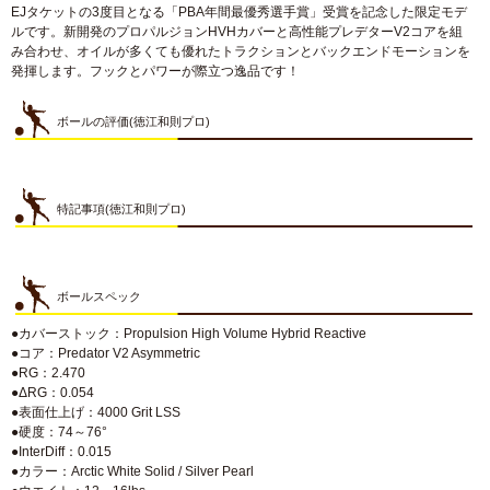
EJタケットの3度目となる「PBA年間最優秀選手賞」受賞を記念した限定モデ
ルです。新開発のプロパルジョンHVHカバーと高性能プレデターV2コアを組
み合わせ、オイルが多くても優れたトラクションとバックエンドモーションを
発揮します。フックとパワーが際立つ逸品です！
ボールの評価(徳江和則プロ)
特記事項(徳江和則プロ)
ボールスペック
●カバーストック：Propulsion High Volume Hybrid Reactive
●コア：Predator V2 Asymmetric
●RG：2.470
●ΔRG：0.054
●表面仕上げ：4000 Grit LSS
●硬度：74～76°
●InterDiff：0.015
●カラー：Arctic White Solid / Silver Pearl