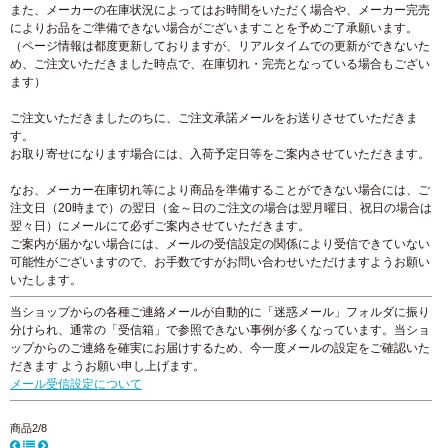
また、メーカーの在庫状況によってはお時間をいただく場合や、メーカー完売
によりお品をご準備できない場合がございますことを予めご了承願います。
（ページ情報は都度更新しておりますが、リアルタイムでの更新ができないた
め、ご注文いただきました時点で、在庫切れ・完売となっている場合もござい
ます）
ご注文いただきましたのちに、ご注文承諾メールをお送りさせていただきま
す。
お取り寄せになります場合には、入荷予定日等をご案内させていただきます。
なお、メーカー在庫切れ等により商品を準備することができない場合には、ご
注文日（20時まで）の翌日（金～日のご注文の場合は翌月曜日、祝日の場合は
翌々日）にメールにて必ずご案内させていただきます。
ご案内が届かない場合には、メールの受信設定の関係により受信できていない
可能性がございますので、お手数ですがお問い合わせいただけますようお願い
いたします。
当ショップからの各種ご連絡メールが自動的に「迷惑メール」フォルダに振り
分けられ、通常の「受信箱」で参照できない事例が多くなっています。当ショ
ップからのご連絡を確実にお届けするため、今一度メールの設定をご確認いた
だきます ようお願い申し上げます。
メール受信設定について
商品2/8