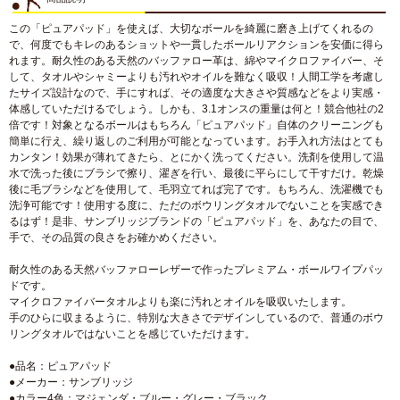
この「ピュアパッド」を使えば、大切なボールを綺麗に磨き上げてくれるの
で、何度でもキレのあるショットや一貫したボールリアクションを安価に得ら
れます。耐久性のある天然のバッファロー革は、綿やマイクロファイバー、そ
して、タオルやシャミーよりも汚れやオイルを難なく吸収！人間工学を考慮し
たサイズ設計なので、手にすれば、その適度な大きさや質感などをより実感・
体感していただけるでしょう。しかも、3.1オンスの重量は何と！競合他社の2
倍です！対象となるボールはもちろん「ピュアパッド」自体のクリーニングも
簡単に行え、繰り返しのご利用が可能となっています。お手入れ方法はとても
カンタン！効果が薄れてきたら、とにかく洗ってください。洗剤を使用して温
水で洗った後にブラシで擦り、濯ぎを行い、最後に平らにして干すだけ。乾燥
後に毛ブラシなどを使用して、毛羽立てれば完了です。もちろん、洗濯機でも
洗浄可能です！使用する度に、ただのボウリングタオルでないことを実感でき
るはず！是非、サンブリッジブランドの「ピュアパッド」を、あなたの目で、
手で、その品質の良さをお確かめください。
耐久性のある天然バッファローレザーで作ったプレミアム・ボールワイプパッ
ドです。
マイクロファイバータオルよりも楽に汚れとオイルを吸収いたします。
手のひらに収まるように、特別な大きさでデザインしているので、普通のボウ
リングタオルではないことを感じていただけます。
●品名：ピュアパッド
●メーカー：サンブリッジ
●カラー4色：マジェンダ・ブルー・グレー・ブラック