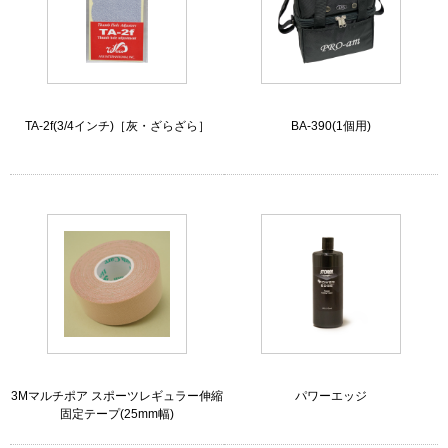
TA-2f(3/4インチ)［灰・ざらざら］
BA-390(1個用)
3Mマルチポア スポーツレギュラー伸縮
パワーエッジ
固定テープ(25mm幅)