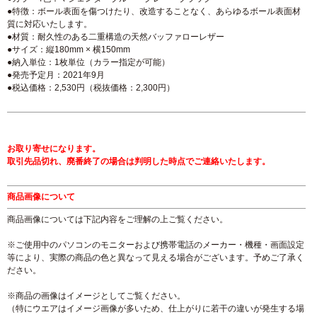
●特徴：ボール表面を傷つけたり、改造することなく、あらゆるボール表面材
質に対応いたします。
●材質：耐久性のある二重構造の天然バッファローレザー
●サイズ：縦180mm × 横150mm
●納入単位：1枚単位（カラー指定が可能）
●発売予定月：2021年9月
●税込価格：2,530円（税抜価格：2,300円）
お取り寄せになります。
取引先品切れ、廃番終了の場合は判明した時点でご連絡いたします。
商品画像について
商品画像については下記内容をご理解の上ご覧ください。
※ご使用中のパソコンのモニターおよび携帯電話のメーカー・機種・画面設定
等により、実際の商品の色と異なって見える場合がございます。予めご了承く
ださい。
※商品の画像はイメージとしてご覧ください。
（特にウエアはイメージ画像が多いため、仕上がりに若干の違いが発生する場