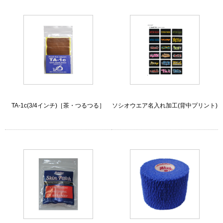
TA-1c(3/4インチ)［茶・つるつる］
ソシオウエア名入れ加工(背中プリント)