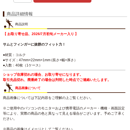
商品詳細情報
商品説明
【 お取り寄せ品、2026/7月初旬メーカー入り 】
サムとフィンガーに抜群のフィット力！
●材質：コルク
●サイズ：47mm×22mm×1mm (長さ×幅×厚さ）
●入数：40枚（1ケース）
ショップ在庫切れの場合、お取り寄せになります。
取引先品切れ、廃番終了の場合は判明した時点でご連絡いたします。
商品画像について
商品画像については下記内容をご理解の上ご覧ください。
※ご使用中のパソコンのモニターおよび携帯電話のメーカー・機種・画面設定
等により、実際の商品の色と異なって見える場合がございます。予めご了承く
ださい。
※商品の画像はイメージとしてご覧ください。