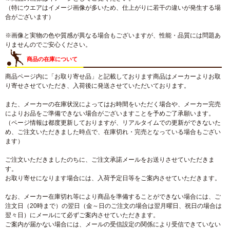
（特にウエアはイメージ画像が多いため、仕上がりに若干の違いが発生する場
合がございます）
※画像と実物の色や質感が異なる場合もございますが、性能・品質には問題あ
りませんのでご安心ください。
商品の在庫について
商品ページ内に「お取り寄せ品」と記載しております商品はメーカーよりお取
り寄せさせていただき、入荷後に発送させていただいております。
また、メーカーの在庫状況によってはお時間をいただく場合や、メーカー完売
によりお品をご準備できない場合がございますことを予めご了承願います。
（ページ情報は都度更新しておりますが、リアルタイムでの更新ができないた
め、ご注文いただきました時点で、在庫切れ・完売となっている場合もござい
ます）
ご注文いただきましたのちに、ご注文承諾メールをお送りさせていただきま
す。
お取り寄せになります場合には、入荷予定日等をご案内させていただきます。
なお、メーカー在庫切れ等により商品を準備することができない場合には、ご
注文日（20時まで）の翌日（金～日のご注文の場合は翌月曜日、祝日の場合は
翌々日）にメールにて必ずご案内させていただきます。
ご案内が届かない場合には、メールの受信設定の関係により受信できていない