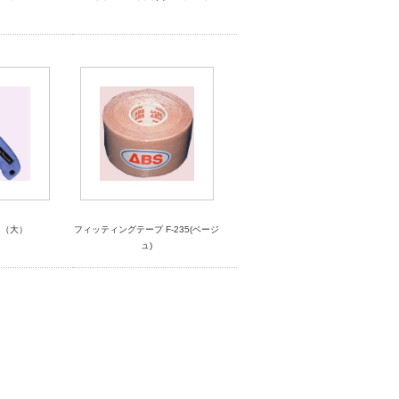
ク（大）
フィッティングテープ F-235(ベージ
ュ)