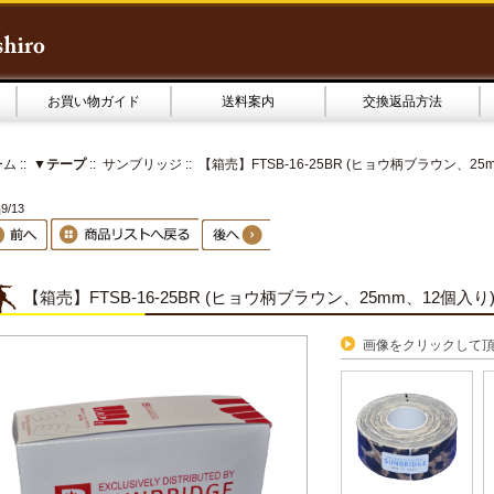
お買い物ガイド
送料案内
交換返品方法
ーム
::
▼テープ
::
サンブリッジ
:: 【箱売】FTSB-16-25BR (ヒョウ柄ブラウン、25
9/13
【箱売】FTSB-16-25BR (ヒョウ柄ブラウン、25mm、12個入り)
画像をクリックして