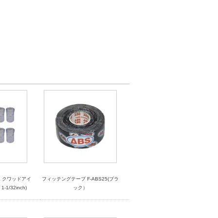
 クワッドアイ
フィッテングテープ F-ABS25(ブラ
1/32inch)
ック）