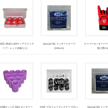
箱売】MUELLERティアライトテ
Special HQ インサートテープ
スーパータッキーパー
ープ・レッド(6個入り)
(3/4inch)
投げ用のみ
10個セット】ABS セミセリー
VISE プロフォーマンステープ(カッ
Special HQ イ