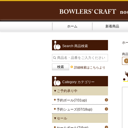
ホーム
新着商品
ホ
Search 商品検索
商品
詳細検索はこちらより
Category カテゴリー
▼ご予約承り中
予約ボール(7/31up)
予約シューズ(07/18up)
▼セール
セールボール(7/4up)