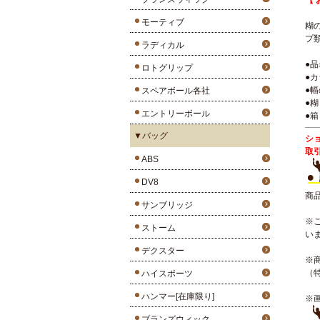
【 
モーティブ
糊
プ
ラディカル
●
ロトグリップ
●カ
●幅
スペアボール各社
●
エントリーボール
●箱
▼バッグ
シ
取
ABS
DV8
商
サンブリッジ
※
ストーム
い
デクスター
※
（
ハイスポーツ
ハンマー[在庫限り]
※
ブランズウィック