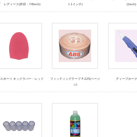
 レディース(外径：7/8inch)
ト1インチ)
(1inch)
スポーツ キックラバー・レッド
フィッティングテープ F-225(ベージ
ディープホー
ュ)