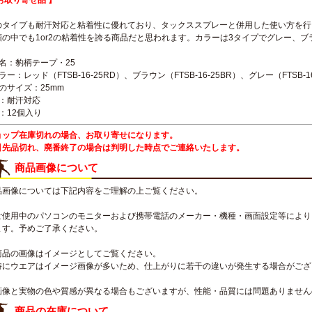
お取り寄せ品 】
のタイプも耐汗対応と粘着性に優れており、タックススプレーと併用した使い方を行
類の中でも1or2の粘着性を誇る商品だと思われます。カラーは3タイプでグレー、ブ
品名：豹柄テープ・25
ラー：レッド（FTSB-16-25RD）、ブラウン（FTSB-16-25BR）、グレー（FTSB-16
のサイズ：25mm
糊：耐汗対応
：12個入り
ョップ在庫切れの場合、お取り寄せになります。
引先品切れ、廃番終了の場合は判明した時点でご連絡いたします。
商品画像について
品画像については下記内容をご理解の上ご覧ください。
ご使用中のパソコンのモニターおよび携帯電話のメーカー・機種・画面設定等により
ます。予めご了承ください。
商品の画像はイメージとしてご覧ください。
特にウエアはイメージ画像が多いため、仕上がりに若干の違いが発生する場合がござ
画像と実物の色や質感が異なる場合もございますが、性能・品質には問題ありません
商品の在庫について