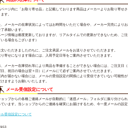
品ページ内に「お取り寄せ品」と記載しております商品はメーカーよりお取り寄せさ
ります。
た、メーカーの在庫状況によってはお時間をいただく場合や、メーカー完売によりお
ご了承願います。
ページ情報は都度更新しておりますが、リアルタイムでの更新ができないため、ご注
ている場合もございます）
注文いただきましたのちに、ご注文承諾メールをお送りさせていただきます。
取り寄せになります場合には、入荷予定日等をご案内させていただきます。
お、メーカー在庫切れ等により商品を準備することができない場合には、ご注文日（
曜日、祝日の場合は翌々日）にメールにて必ずご案内させていただきます。
案内が届かない場合には、メールの受信設定の関係により受信できていない可能性が
だけますようお願いいたします。
メール受信設定について
ショップからの各種ご連絡メールが自動的に「迷惑メール」フォルダに振り分けられ
っています。当ショップからのご連絡を確実にお届けするため、今一度メールの設定
。
ール受信設定について
9/13