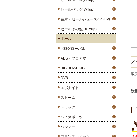
セールバッグ(7/4up)
在庫・セールシューズ(5/6UP)
セールその他(9/15up)
▼ボール
900グローバル
ABS・プロアマ
メー
BIG BOWLING
販
DV8
エボナイト
数
ストーム
トラック
ハイスポーツ
ハンマー
ブランズウィック