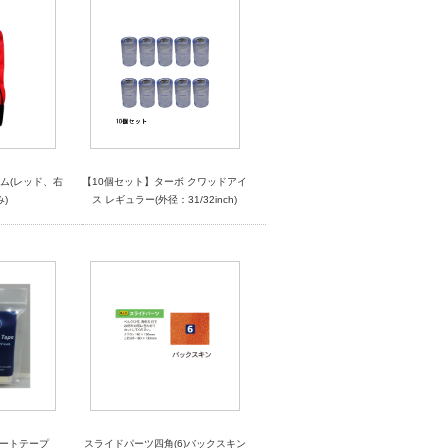
ム(レッド、右
【10個セット】ターボ クワッドアイ
)
ス レギュラー(外径：31/32inch)
ンサートテープ
スライドパーツ四角(6)バックスキン