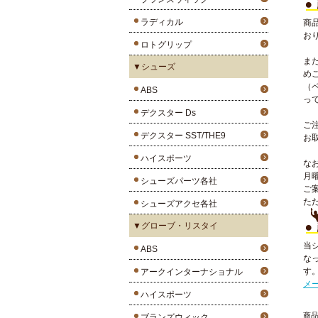
ラディカル
商
お
ロトグリップ
ま
▼シューズ
め
（
ABS
っ
デクスター Ds
ご
デクスター SST/THE9
お
ハイスポーツ
な
月
シューズパーツ各社
ご
た
シューズアクセ各社
▼グローブ・リスタイ
当
ABS
な
す
アークインターナショナル
メ
ハイスポーツ
商品
ブランズウィック