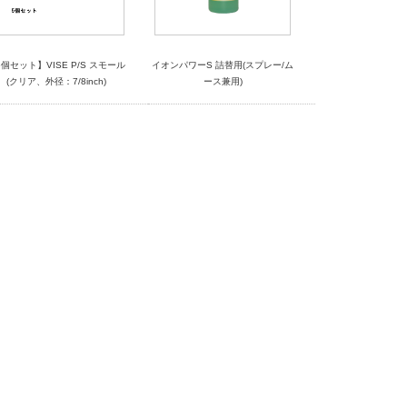
5個セット】VISE P/S スモール
イオンパワーS 詰替用(スプレー/ム
(クリア、外径：7/8inch)
ース兼用)