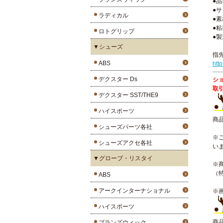
●
●サ
ラディカル
●
●
ロトグリップ
●
▼シューズ
指
ABS
htt
デクスター Ds
シ
取
デクスター SST/THE9
ハイスポーツ
商
シューズパーツ各社
※
シューズアクセ各社
い
▼グローブ・リスタイ
※
（
ABS
アークインターナショナル
※
ハイスポーツ
商
ブランズウィック