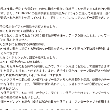
商品は怪我の予防や包帯変わりの他に指先や親指の保護用にも使用できる多目的な用途でご使
です。また、ISO10993-1の生物学的安全性評価ガイドラインに従って細胞毒性
が確認された材料を使用しています。（但し、すべての人にアレルギー反応を起こさ
驚愕の撥水タイプと伸縮性を共存させました。
濡れても直ぐに乾く超撥水タイプ。
や汗に強く、濡れても直ぐに乾く撥水性綿布を採用。テープを貼ったまま、シャワー
下の心配もありません。
どんな動きにも追従する伸縮性綿布。
肉や皮膚の動きに追従する理想的な伸縮性を追求。テープを貼った不快感を軽減しま
ことができます。
かぶれにくさとシッカリ固定を追求しました。
厚みがあり固定感のある綿布素材。
来品よりも厚みのある綿布を採用したので、スポーツ用途にも安心して使用できます
定した固定力を得ることができます。また、透湿性も保たれ、テープ端の浮きや剥が
優れた粘着力の肌に優しい低アレルギー性粘着剤。
テックスフリーの肌に優しい低アレルギー性アクリル系粘着剤を採用。使用中のテー
着力を保持します。また、透湿性に優れ蒸れにくく、皮膚トラブルの心配がほとんど
糊残りも少ない。
々な使用条件下でものり残りが少なく、安心してご使用いただけます。アンダーラッ
のあの独特の痛みもありません。
時間テーピングする場合（例えば試合前日から使用）は、アンダーラップを併用する