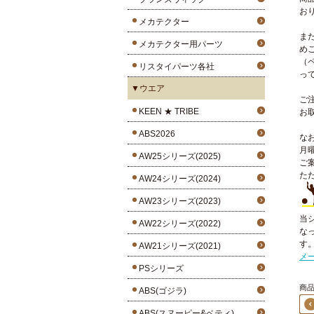
お
メカテクター
ま
メカテクター用パーツ
め
（
リスタイパーツ各社
っ
▼ウエア
ご
KEEN ★ TRIBE
お
ABS2026
な
月
AW25シリーズ(2025)
ご
た
AW24シリーズ(2024)
AW23シリーズ(2023)
当
AW22シリーズ(2022)
な
す
AW21シリーズ(2021)
メ
PSシリーズ
商品
ABS(ゴジラ)
ABS(スヌーピー&ベティ)