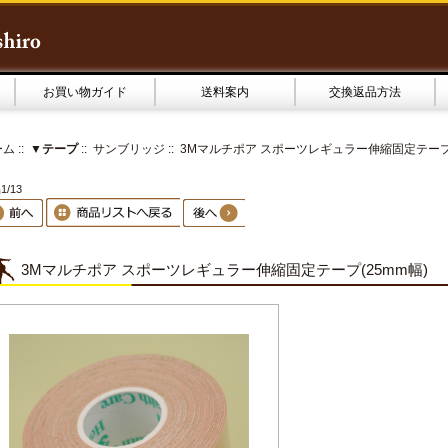
お買い物ガイド
送料案内
交換返品方法
ーム
::
▼テープ
::
サンブリッジ
:: 3Mマルチポア スポーツレギュラー伸縮固定テープ(
1/13
3Mマルチポア スポーツレギュラー伸縮固定テープ(25mm幅)