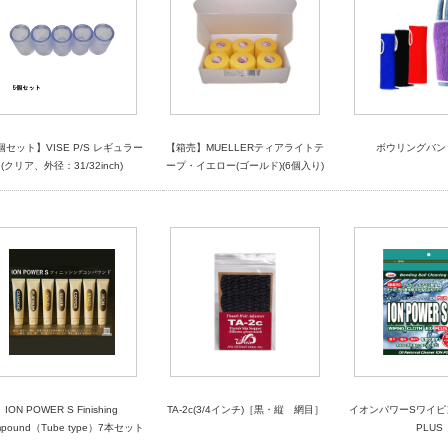
個セット】VISE P/S レギュラー
【箱売】MUELLERティアライトテ
ボウリングバンド
(クリア、外径：31/32inch)
ープ・イエロー(ゴールド)(6個入り)
ION POWER S Finishing
TA-2c(3/4インチ)［黒・縦 網目］
イオンパワーSワイピ
mpound（Tube type）7本セット
PLUS