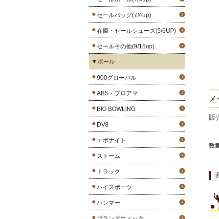
セールバッグ(7/4up)
在庫・セールシューズ(5/6UP)
セールその他(9/15up)
▼ボール
900グローバル
ABS・プロアマ
メ
BIG BOWLING
販
DV8
エボナイト
数
ストーム
トラック
ハイスポーツ
ハンマー
ブランズウィック