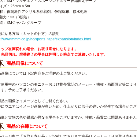
品名：3M・マルチポア・スポーツレギュラー伸縮固定テープ
イズ：25mm × 5m
素材：低刺激性アクリル系粘着剤、伸縮綿布、撥水処理
粘着力：中（3段階）
製造：3Mジャパングループ
先に貼る方法（カットの仕方）の説明
p://www.mmm.co.jp/hc/sports_tape/expansion/index.html
ョップ在庫切れの場合、お取り寄せになります。
引先品切れ、廃番終了の場合は判明した時点でご連絡いたします。
商品画像について
品画像については下記内容をご理解の上ご覧ください。
ご使用中のパソコンのモニターおよび携帯電話のメーカー・機種・画面設定等により
ます。予めご了承ください。
商品の画像はイメージとしてご覧ください。
特にウエアはイメージ画像が多いため、仕上がりに若干の違いが発生する場合がござ
画像と実物の色や質感が異なる場合もございますが、性能・品質には問題ありません
商品の在庫について
品ページ内に「お取り寄せ品」と記載しております商品はメーカーよりお取り寄せさ