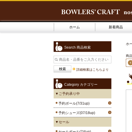
ホーム
新着商品
ホ
Search 商品検索
商品
詳細検索はこちらより
Category カテゴリー
▼ご予約承り中
予約ボール(7/31up)
予約シューズ(07/18up)
▼セール
セールボール(7/4up)