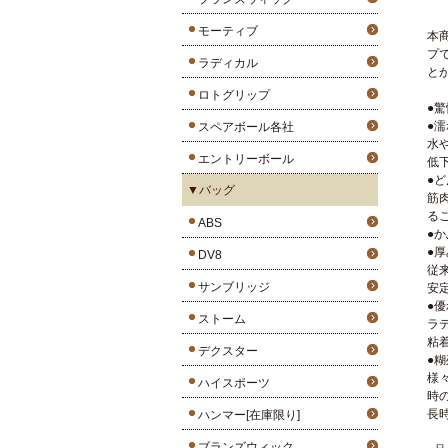
モーティブ
本
プ
ラディカル
と
ロトグリップ
●
●
スペアボール各社
水
エントリーボール
低
●
▼バッグ
筋
る
ABS
●
●
DV8
従
サンブリッジ
安
●
ストーム
ラ
粘
デクスター
●
様
ハイスポーツ
時
長
ハンマー[在庫限り]
ブランズウィック