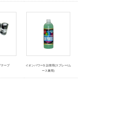
グテープ
イオンパワーS 詰替用(スプレー/ム
ース兼用)