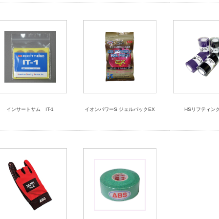
インサートサム IT-1
イオンパワーS ジェルパックEX
HSリフティン