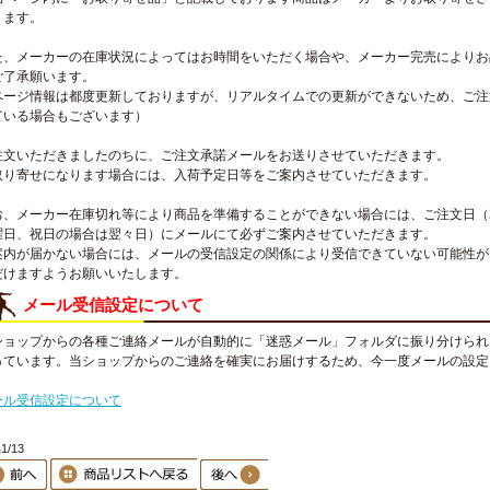
ります。
た、メーカーの在庫状況によってはお時間をいただく場合や、メーカー完売によりお
ご了承願います。
ページ情報は都度更新しておりますが、リアルタイムでの更新ができないため、ご注
ている場合もございます）
注文いただきましたのちに、ご注文承諾メールをお送りさせていただきます。
取り寄せになります場合には、入荷予定日等をご案内させていただきます。
お、メーカー在庫切れ等により商品を準備することができない場合には、ご注文日（
曜日、祝日の場合は翌々日）にメールにて必ずご案内させていただきます。
案内が届かない場合には、メールの受信設定の関係により受信できていない可能性が
だけますようお願いいたします。
メール受信設定について
ショップからの各種ご連絡メールが自動的に「迷惑メール」フォルダに振り分けられ
っています。当ショップからのご連絡を確実にお届けするため、今一度メールの設定
。
ール受信設定について
1/13