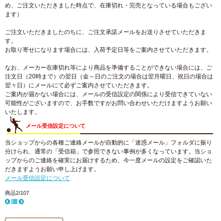
め、ご注文いただきました時点で、在庫切れ・完売となっている場合もござい
ます）
ご注文いただきましたのちに、ご注文承諾メールをお送りさせていただきま
す。
お取り寄せになります場合には、入荷予定日等をご案内させていただきます。
なお、メーカー在庫切れ等により商品を準備することができない場合には、ご
注文日（20時まで）の翌日（金～日のご注文の場合は翌月曜日、祝日の場合は
翌々日）にメールにて必ずご案内させていただきます。
ご案内が届かない場合には、メールの受信設定の関係により受信できていない
可能性がございますので、お手数ですがお問い合わせいただけますようお願い
いたします。
メール受信設定について
当ショップからの各種ご連絡メールが自動的に「迷惑メール」フォルダに振り
分けられ、通常の「受信箱」で参照できない事例が多くなっています。当ショ
ップからのご連絡を確実にお届けするため、今一度メールの設定をご確認いた
だきますようお願い申し上げます。
メール受信設定について
商品2/107