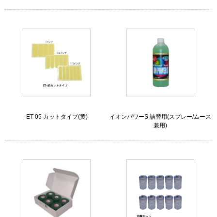
ET-05 カットタイプ(黄)
イオンパワーS 詰替用(スプレー/ムース
兼用)