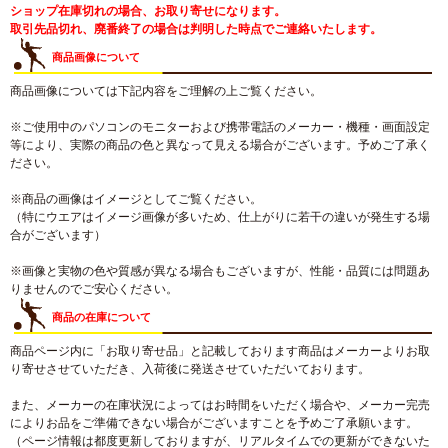
ショップ在庫切れの場合、お取り寄せになります。
取引先品切れ、廃番終了の場合は判明した時点でご連絡いたします。
商品画像について
商品画像については下記内容をご理解の上ご覧ください。
※ご使用中のパソコンのモニターおよび携帯電話のメーカー・機種・画面設定
等により、実際の商品の色と異なって見える場合がございます。予めご了承く
ださい。
※商品の画像はイメージとしてご覧ください。
（特にウエアはイメージ画像が多いため、仕上がりに若干の違いが発生する場
合がございます）
※画像と実物の色や質感が異なる場合もございますが、性能・品質には問題あ
りませんのでご安心ください。
商品の在庫について
商品ページ内に「お取り寄せ品」と記載しております商品はメーカーよりお取
り寄せさせていただき、入荷後に発送させていただいております。
また、メーカーの在庫状況によってはお時間をいただく場合や、メーカー完売
によりお品をご準備できない場合がございますことを予めご了承願います。
（ページ情報は都度更新しておりますが、リアルタイムでの更新ができないた