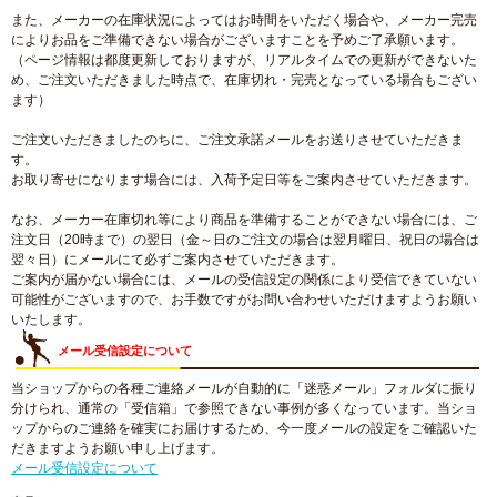
また、メーカーの在庫状況によってはお時間をいただく場合や、メーカー完売
によりお品をご準備できない場合がございますことを予めご了承願います。
（ページ情報は都度更新しておりますが、リアルタイムでの更新ができないた
め、ご注文いただきました時点で、在庫切れ・完売となっている場合もござい
ます）
ご注文いただきましたのちに、ご注文承諾メールをお送りさせていただきま
す。
お取り寄せになります場合には、入荷予定日等をご案内させていただきます。
なお、メーカー在庫切れ等により商品を準備することができない場合には、ご
注文日（20時まで）の翌日（金～日のご注文の場合は翌月曜日、祝日の場合は
翌々日）にメールにて必ずご案内させていただきます。
ご案内が届かない場合には、メールの受信設定の関係により受信できていない
可能性がございますので、お手数ですがお問い合わせいただけますようお願い
いたします。
メール受信設定について
当ショップからの各種ご連絡メールが自動的に「迷惑メール」フォルダに振り
分けられ、通常の「受信箱」で参照できない事例が多くなっています。当ショ
ップからのご連絡を確実にお届けするため、今一度メールの設定をご確認いた
だきますようお願い申し上げます。
メール受信設定について