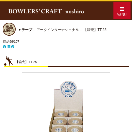
ホーム
::
▼テープ
::
アークインターナショナル
:: 【箱売】TT-25
商品96/107
【箱売】TT-25