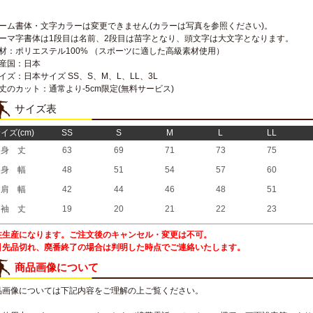
ネーム書体・文字カラーは変更できません(カラーは写真を参照ください)。
ローマ字書体は1段目は名前、2段目は苗字となり、頭文字は大文字となります。
素材：ポリエステル100% （スポーツに適した高級素材使用）
生産国：日本
イズ：日本サイズ SS、S、M、L、LL、3L
丈のカット：通常より-5cm限定(無料サービス)
サイズ表
イズ(cm)
SS
S
M
L
LL
身 丈
63
69
71
73
75
身 幅
48
51
54
57
60
肩 幅
42
44
46
48
51
袖 丈
19
20
21
22
23
注生産になります。ご注文後のキャンセル・変更は不可。
引先品切れ、廃番終了の場合は判明した時点でご連絡いたします。
商品画像について
品画像については下記内容をご理解の上ご覧ください。