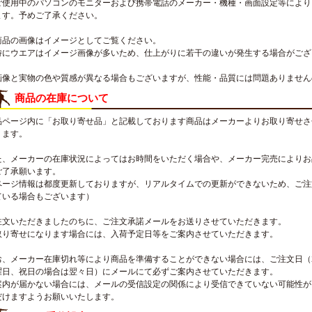
ご使用中のパソコンのモニターおよび携帯電話のメーカー・機種・画面設定等により
ます。予めご了承ください。
商品の画像はイメージとしてご覧ください。
特にウエアはイメージ画像が多いため、仕上がりに若干の違いが発生する場合がござ
画像と実物の色や質感が異なる場合もございますが、性能・品質には問題ありません
商品の在庫について
品ページ内に「お取り寄せ品」と記載しております商品はメーカーよりお取り寄せさ
ります。
た、メーカーの在庫状況によってはお時間をいただく場合や、メーカー完売によりお
ご了承願います。
ページ情報は都度更新しておりますが、リアルタイムでの更新ができないため、ご注
ている場合もございます）
注文いただきましたのちに、ご注文承諾メールをお送りさせていただきます。
取り寄せになります場合には、入荷予定日等をご案内させていただきます。
お、メーカー在庫切れ等により商品を準備することができない場合には、ご注文日（
曜日、祝日の場合は翌々日）にメールにて必ずご案内させていただきます。
案内が届かない場合には、メールの受信設定の関係により受信できていない可能性が
だけますようお願いいたします。