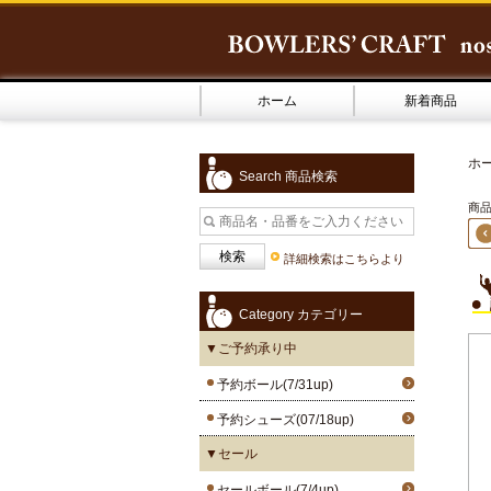
ホーム
新着商品
ホ
Search 商品検索
商品3
詳細検索はこちらより
Category カテゴリー
▼ご予約承り中
予約ボール(7/31up)
予約シューズ(07/18up)
▼セール
セールボール(7/4up)