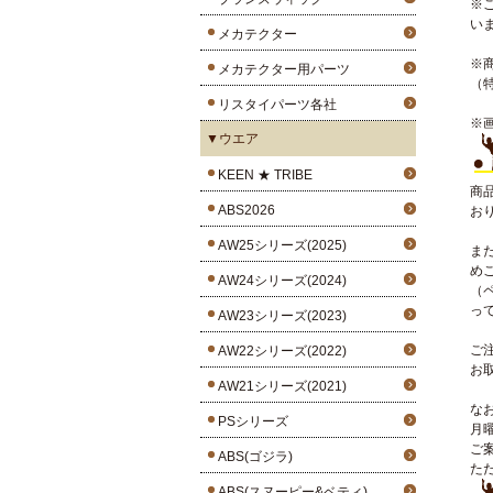
※
い
メカテクター
※
メカテクター用パーツ
（
リスタイパーツ各社
※
▼ウエア
KEEN ★ TRIBE
商
ABS2026
お
AW25シリーズ(2025)
ま
め
AW24シリーズ(2024)
（
っ
AW23シリーズ(2023)
ご
AW22シリーズ(2022)
お
AW21シリーズ(2021)
な
PSシリーズ
月
ご
ABS(ゴジラ)
た
ABS(スヌーピー&ベティ)