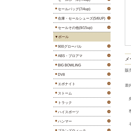
セールバッグ(7/4up)
在庫・セールシューズ(5/6UP)
セールその他(9/15up)
▼ボール
900グローバル
ABS・プロアマ
メ
BIG BOWLING
販
DV8
エボナイト
選
ストーム
トラック
ハイスポーツ
ハンマー
ブランズウィック