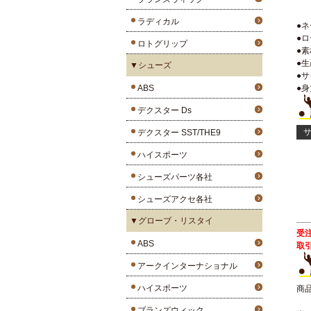
ラディカル
●
●
ロトグリップ
●
●
▼シューズ
●サ
ABS
●身
デクスター Ds
サ
デクスター SST/THE9
ハイスポーツ
シューズパーツ各社
シューズアクセ各社
▼グローブ・リスタイ
受
ABS
取
アークインターナショナル
ハイスポーツ
商
ブランズウィック