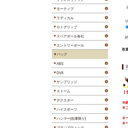
モーティブ
ラディカル
ロトグリップ
スペアボール各社
エントリーボール
数
▼バッグ
ABS
DV8
サンブリッジ
ストーム
【 
デクスター
※
※
ハイスポーツ
ネー
ハンマー[在庫限り]
ネー
ブランズウィック