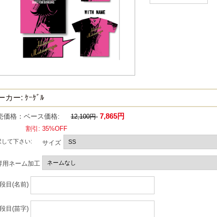
カー: ｹｰｹﾞﾙ
7,865円
売価格：ベース価格:
12,100円
割引: 35%OFF
択して下さい:
サイズ
専用ネーム加工
1段目(名前)
2段目(苗字)