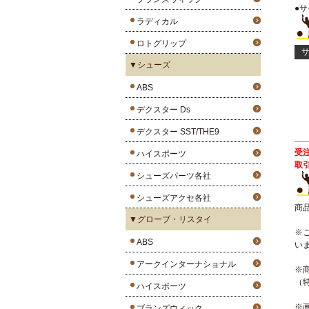
●サ
ラディカル
ロトグリップ
サ
▼シューズ
ABS
デクスター Ds
デクスター SST/THE9
受
ハイスポーツ
取
シューズパーツ各社
シューズアクセ各社
商
▼グローブ・リスタイ
※
ABS
い
アークインターナショナル
※
（
ハイスポーツ
※
ブランズウィック