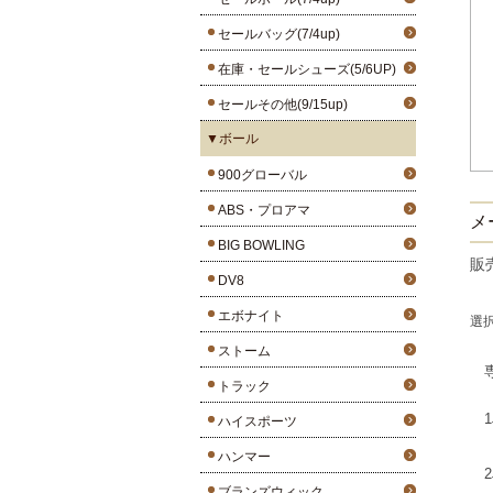
セールバッグ(7/4up)
在庫・セールシューズ(5/6UP)
セールその他(9/15up)
▼ボール
900グローバル
ABS・プロアマ
メー
BIG BOWLING
販
DV8
エボナイト
選
ストーム
トラック
ハイスポーツ
ハンマー
ブランズウィック