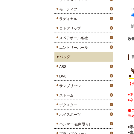
モーティブ
ラディカル
ロトグリップ
スペアボール各社
数
エントリーボール
▼バッグ
ABS
DV8
【 
サンブリッジ
●ネ
ストーム
●ネ
デクスター
※
ハイスポーツ
※
ハンマー[在庫限り]
●
●
ブランズウィック