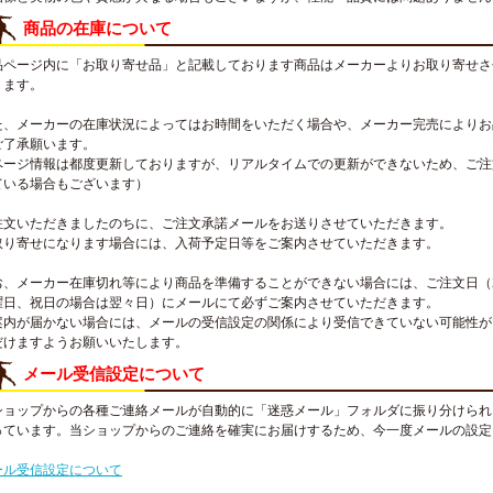
商品の在庫について
品ページ内に「お取り寄せ品」と記載しております商品はメーカーよりお取り寄せさ
ります。
た、メーカーの在庫状況によってはお時間をいただく場合や、メーカー完売によりお
ご了承願います。
ページ情報は都度更新しておりますが、リアルタイムでの更新ができないため、ご注
ている場合もございます）
注文いただきましたのちに、ご注文承諾メールをお送りさせていただきます。
取り寄せになります場合には、入荷予定日等をご案内させていただきます。
お、メーカー在庫切れ等により商品を準備することができない場合には、ご注文日（
曜日、祝日の場合は翌々日）にメールにて必ずご案内させていただきます。
案内が届かない場合には、メールの受信設定の関係により受信できていない可能性が
だけますようお願いいたします。
メール受信設定について
ショップからの各種ご連絡メールが自動的に「迷惑メール」フォルダに振り分けられ
っています。当ショップからのご連絡を確実にお届けするため、今一度メールの設定
。
ール受信設定について