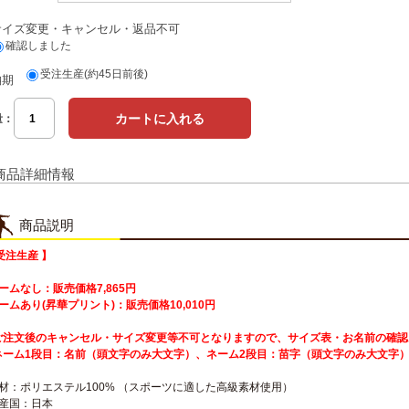
サイズ変更・キャンセル・返品不可
確認しました
受注生産(約45日前後)
納期
量：
商品詳細情報
商品説明
受注生産 】
ームなし：販売価格7,865円
ームあり(昇華プリント)：販売価格10,010円
ご注文後のキャンセル・サイズ変更等不可となりますので、サイズ表・お名前の確認
ネーム1段目：名前（頭文字のみ大文字）、ネーム2段目：苗字（頭文字のみ大文字
素材：ポリエステル100% （スポーツに適した高級素材使用）
生産国：日本