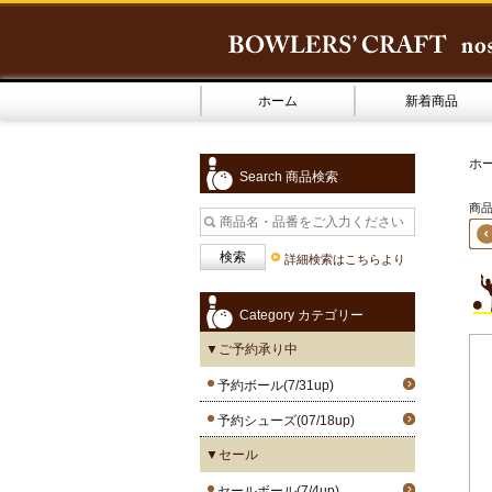
ホーム
新着商品
ホ
Search 商品検索
商品1
詳細検索はこちらより
Category カテゴリー
▼ご予約承り中
予約ボール(7/31up)
予約シューズ(07/18up)
▼セール
セールボール(7/4up)