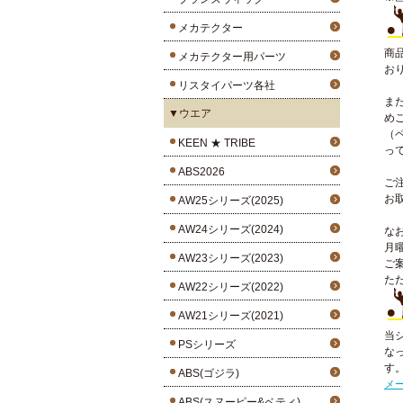
メカテクター
商
メカテクター用パーツ
お
リスタイパーツ各社
ま
▼ウエア
め
（
KEEN ★ TRIBE
っ
ABS2026
ご
お
AW25シリーズ(2025)
AW24シリーズ(2024)
な
月
AW23シリーズ(2023)
ご
た
AW22シリーズ(2022)
AW21シリーズ(2021)
当
PSシリーズ
な
す
ABS(ゴジラ)
メ
ABS(スヌーピー&ベティ)