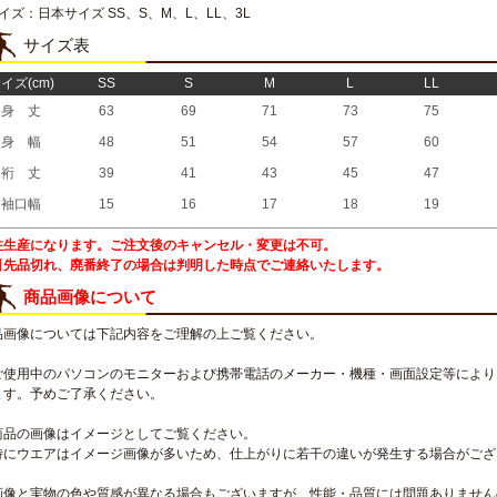
イズ：日本サイズ SS、S、M、L、LL、3L
サイズ表
イズ(cm)
SS
S
M
L
LL
身 丈
63
69
71
73
75
身 幅
48
51
54
57
60
裄 丈
39
41
43
45
47
袖口幅
15
16
17
18
19
注生産になります。ご注文後のキャンセル・変更は不可。
引先品切れ、廃番終了の場合は判明した時点でご連絡いたします。
商品画像について
品画像については下記内容をご理解の上ご覧ください。
ご使用中のパソコンのモニターおよび携帯電話のメーカー・機種・画面設定等により
ます。予めご了承ください。
商品の画像はイメージとしてご覧ください。
特にウエアはイメージ画像が多いため、仕上がりに若干の違いが発生する場合がござ
画像と実物の色や質感が異なる場合もございますが、性能・品質には問題ありません