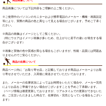
商品画像について
商品画像については下記内容をご理解の上ご覧ください。
※ご使用中のパソコンのモニターおよび携帯電話のメーカー・機種・画面設定
等により、実際の商品の色と異なって見える場合がございます。予めご了承く
ださい。
※商品の画像はイメージとしてご覧ください。
（特にウエアはイメージ画像が多いため、仕上がりに若干の違いが発生する場
合がございます）
※画像と実物の色や質感が異なる場合もございますが、性能・品質には問題あ
りませんのでご安心ください。
商品の在庫について
商品ページ内に「お取り寄せ品」と記載しております商品はメーカーよりお取
り寄せさせていただき、入荷後に発送させていただいております。
また、メーカーの在庫状況によってはお時間をいただく場合や、メーカー完売
によりお品をご準備できない場合がございますことを予めご了承願います。
（ページ情報は都度更新しておりますが、リアルタイムでの更新ができないた
め、ご注文いただきました時点で、在庫切れ・完売となっている場合もござい
ます）