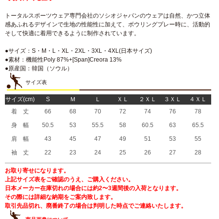
トータルスポーツウェア専門会社のソシオジャパンのウェアは自然、かつ立体
感あふれるデザインで生地の性能性に加えて、ボウリングプレー時に、活動的
そして快適に着用できるように制作されています。
●サイズ：S・M・L・XL・2XL・3XL・4XL(日本サイズ)
●素材：機能性Poly 87%+[Span]Creora 13%
●原産国：韓国（ソウル）
サイズ表
サイズ(cm)
S
Ｍ
Ｌ
ＸＬ
２ＸＬ
３ＸＬ
４ＸＬ
着 丈
66
68
70
72
74
76
78
身 幅
50.5
53
55.5
58
60.5
63
65.5
肩 幅
43
45
47
49
51
53
55
袖 丈
22
23
24
25
26
27
28
お取り寄せになります。
上記サイズ表をご確認のうえ、ご購入ください。
日本メーカー在庫切れの場合には約2〜3週間後の入荷となります。
その際には詳細な納期をご案内致します。
取引先品切れ、廃番終了の場合は判明した時点でご連絡いたします。