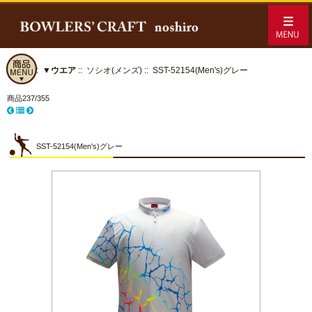
ホーム
::
▼ウエア
::
ソシオ(メンズ)
:: SST-52154(Men's)グレー
商品237/355
SST-52154(Men's)グレー