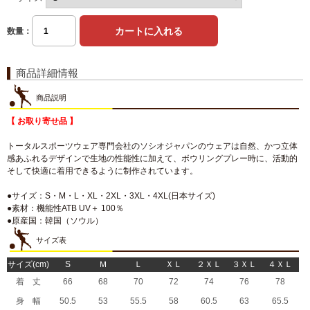
数量：
商品詳細情報
商品説明
【 お取り寄せ品 】
トータルスポーツウェア専門会社のソシオジャパンのウェアは自然、かつ立体
感あふれるデザインで生地の性能性に加えて、ボウリングプレー時に、活動的
そして快適に着用できるように制作されています。
●サイズ：S・M・L・XL・2XL・3XL・4XL(日本サイズ)
●素材：機能性ATB UV＋ 100％
●原産国：韓国（ソウル）
サイズ表
サイズ(cm)
S
Ｍ
Ｌ
ＸＬ
２ＸＬ
３ＸＬ
４ＸＬ
着 丈
66
68
70
72
74
76
78
身 幅
50.5
53
55.5
58
60.5
63
65.5