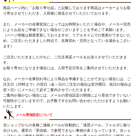
商品ページ内に「お取り寄せ品」と記載しております商品はメーカーよりお取
り寄せさせていただき、入荷後に発送させていただいております。
また、メーカーの在庫状況によってはお時間をいただく場合や、メーカー完売
によりお品をご準備できない場合がございますことを予めご了承願います。
（ページ情報は都度更新しておりますが、リアルタイムでの更新ができないた
め、ご注文いただきました時点で、在庫切れ・完売となっている場合もござい
ます）
ご注文いただきましたのちに、ご注文承諾メールをお送りさせていただきま
す。
お取り寄せになります場合には、入荷予定日等をご案内させていただきます。
なお、メーカー在庫切れ等により商品を準備することができない場合には、ご
注文日（20時まで）の翌日（金～日のご注文の場合は翌月曜日、祝日の場合は
翌々日）にメールにて必ずご案内させていただきます。
ご案内が届かない場合には、メールの受信設定の関係により受信できていない
可能性がございますので、お手数ですがお問い合わせいただけますようお願い
いたします。
メール受信設定について
当ショップからの各種ご連絡メールが自動的に「迷惑メール」フォルダに振り
分けられ、通常の「受信箱」で参照できない事例が多くなっています。当ショ