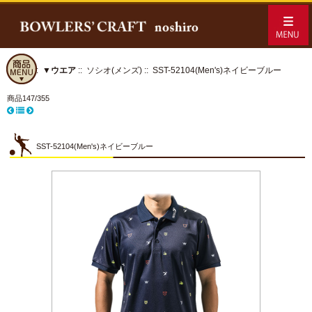
ホーム
::
▼ウエア
::
ソシオ(メンズ)
:: SST-52104(Men's)ネイビーブルー
商品147/355
SST-52104(Men's)ネイビーブルー