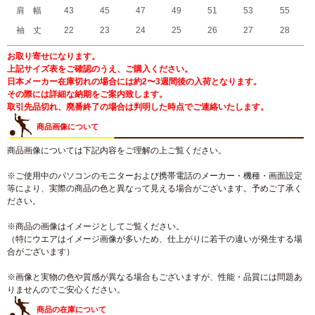
肩 幅
43
45
47
49
51
53
55
袖 丈
22
23
24
25
26
27
28
お取り寄せになります。
上記サイズ表をご確認のうえ、ご購入ください。
日本メーカー在庫切れの場合には約2〜3週間後の入荷となります。
その際には詳細な納期をご案内致します。
取引先品切れ、廃番終了の場合は判明した時点でご連絡いたします。
商品画像について
商品画像については下記内容をご理解の上ご覧ください。
※ご使用中のパソコンのモニターおよび携帯電話のメーカー・機種・画面設定
等により、実際の商品の色と異なって見える場合がございます。予めご了承く
ださい。
※商品の画像はイメージとしてご覧ください。
（特にウエアはイメージ画像が多いため、仕上がりに若干の違いが発生する場
合がございます）
※画像と実物の色や質感が異なる場合もございますが、性能・品質には問題あ
りませんのでご安心ください。
商品の在庫について