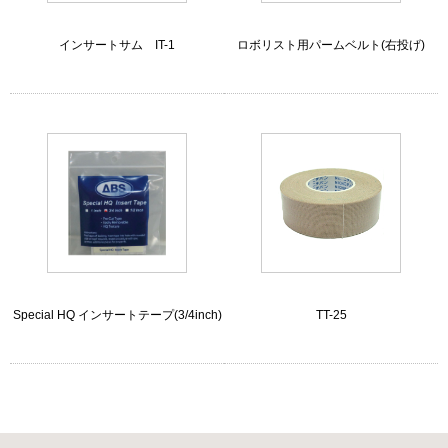
インサートサム IT-1
ロボリスト用パームベルト(右投げ)
Special HQ インサートテープ(3/4inch)
TT-25