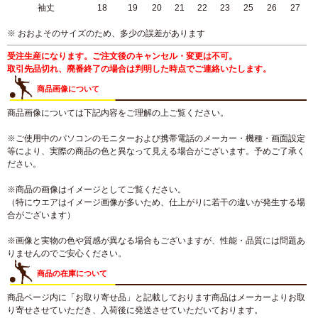
袖丈
18
19
20
21
22
23
25
26
27
※ おおよそのサイズのため、多少の誤差があります
受注生産になります。ご注文後のキャンセル・変更は不可。
取引先品切れ、廃番終了の場合は判明した時点でご連絡いたします。
商品画像について
商品画像については下記内容をご理解の上ご覧ください。
※ご使用中のパソコンのモニターおよび携帯電話のメーカー・機種・画面設定
等により、実際の商品の色と異なって見える場合がございます。予めご了承く
ださい。
※商品の画像はイメージとしてご覧ください。
（特にウエアはイメージ画像が多いため、仕上がりに若干の違いが発生する場
合がございます）
※画像と実物の色や質感が異なる場合もございますが、性能・品質には問題あ
りませんのでご安心ください。
商品の在庫について
商品ページ内に「お取り寄せ品」と記載しております商品はメーカーよりお取
り寄せさせていただき、入荷後に発送させていただいております。