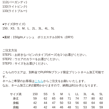
112(バーガンディ)
132(ライトピンク)
133(ライトブルー)
●サイズ(9サイズ)
150、XS、S、M、L、2L、3L、4L、5L
●素材：150g/mメッシュ ポリエステル100％（DRY)
ご注文方法
STEP1：お好きなパピンのタイプ(ポーズ)を1つお選びください。
STEP2：ウエアのカラーをお選びください。
STEP3：サイズをお選びください。
こちらのウエアは、別料金でPUPPINブランド限定プリントネーム加工可能で
す。
ネームご希望のお客様は
こちら
からご注文をお願いいたします。
なお、ネーム加工に約2週間かかりますので、納期は約1か月となります。
サイズ表
150
SS
S
M
L
LL
3L
4L
5L
身丈
59
62
65
68
71
74
77
80
82
身幅
42
44
47
50
53
56
60
64
68
肩幅
40
42
44
46
48
51
53
56
59