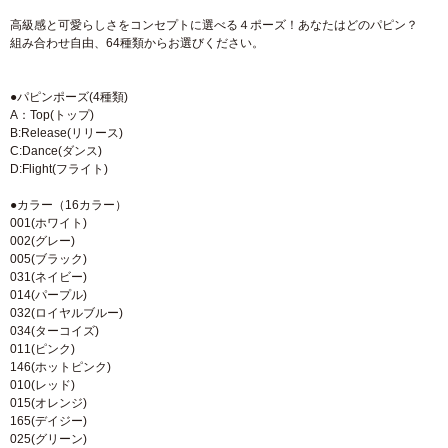
高級感と可愛らしさをコンセプトに選べる４ポーズ！あなたはどのパピン？
組み合わせ自由、64種類からお選びください。
●パピンポーズ(4種類)
A：Top(トップ)
B:Release(リリース)
C:Dance(ダンス)
D:Flight(フライト)
●カラー（16カラー）
001(ホワイト)
002(グレー)
005(ブラック)
031(ネイビー)
014(パープル)
032(ロイヤルブルー)
034(ターコイズ)
011(ピンク)
146(ホットピンク)
010(レッド)
015(オレンジ)
165(デイジー)
025(グリーン)