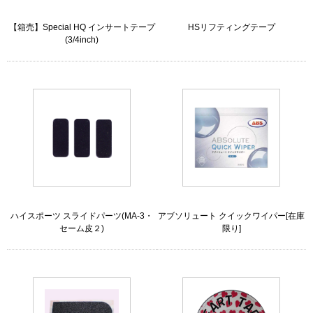
【箱売】Special HQ インサートテープ
HSリフティングテープ
(3/4inch)
ハイスポーツ スライドパーツ(MA-3・
アブソリュート クイックワイパー[在庫
セーム皮２)
限り]