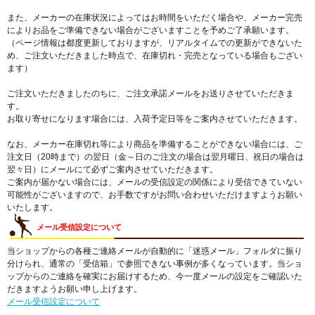
また、メーカーの在庫状況によってはお時間をいただく場合や、メーカー完売
によりお品をご準備できない場合がございますことを予めご了承願います。
（ページ情報は都度更新しておりますが、リアルタイムでの更新ができないた
め、ご注文いただきました時点で、在庫切れ・完売となっている場合もござい
ます）
ご注文いただきましたのちに、ご注文承諾メールをお送りさせていただきま
す。
お取り寄せになります場合には、入荷予定日等をご案内させていただきます。
なお、メーカー在庫切れ等により商品を準備することができない場合には、ご
注文日（20時まで）の翌日（金～日のご注文の場合は翌月曜日、祝日の場合は
翌々日）にメールにて必ずご案内させていただきます。
ご案内が届かない場合には、メールの受信設定の関係により受信できていない
可能性がございますので、お手数ですがお問い合わせいただけますようお願い
いたします。
メール受信設定について
当ショップからの各種ご連絡メールが自動的に「迷惑メール」フォルダに振り
分けられ、通常の「受信箱」で参照できない事例が多くなっています。当ショ
ップからのご連絡を確実にお届けするため、今一度メールの設定をご確認いた
だきますようお願い申し上げます。
メール受信設定について