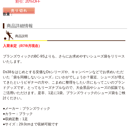
割引: 20%OFF
数量：
商品詳細情報
商品説明
入荷未定（R7/9月現在）
ブランズウィックのBC-9Sよりも、さらにお求めやすいシューズ袋をリリース
いたします。
Ds38をはじめとする安価なDsシリーズや、キャンペーンなどでお求めいただ
いた「袋を同梱しないシューズ」にいかがでしょうか？最近、シューズが増え
てきたというビギナーの方や、こまめに整理をしたい方にもってこいのブラン
ドグッズです。とってもリーズナブルなので、大会景品やシューズの拡販でも
ご活用いただけます。是非、1足に1袋。ブランズウィックのシューズ袋をご検
討ください。
●メーカー：ブランズウィック
●カラー：ブラック
●収納足数：1足
●サイズ：29.0cmまで収納可能です