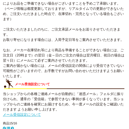
によりお品をご準備できない場合がございますことを予めご了承願います。
（ページ情報は都度更新しておりますが、リアルタイムでの更新ができないた
め、ご注文いただきました時点で、在庫切れ・完売となっている場合もござい
ます）
ご注文いただきましたのちに、ご注文承諾メールをお送りさせていただきま
す。
お取り寄せになります場合には、入荷予定日等をご案内させていただきます。
なお、メーカー在庫切れ等により商品を準備することができない場合には、ご
注文日（20時まで）の翌日（金～日のご注文の場合は翌月曜日、祝日の場合は
翌々日）にメールにて必ずご案内させていただきます。
ご案内が届かない場合には、メールの受信設定の関係により受信できていない
可能性がございますので、お手数ですがお問い合わせいただけますようお願い
いたします。
メール受信設定について
当ショップからの各種ご連絡メールが自動的に「迷惑メール」フォルダに振り
分けられ、通常の「受信箱」で参照できない事例が多くなっています。当ショ
ップからのご連絡を確実にお届けするため、今一度メールの設定をご確認いた
だきます ようお願い申し上げます。
メール受信設定について
商品15/16