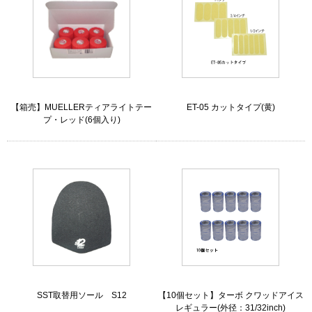
【箱売】MUELLERティアライトテー
ET-05 カットタイプ(黄)
プ・レッド(6個入り)
SST取替用ソール S12
【10個セット】ターボ クワッドアイス
レギュラー(外径：31/32inch)