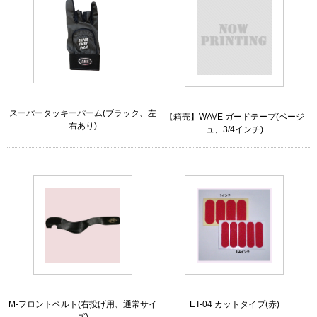
スーパータッキーパーム(ブラック、左
【箱売】WAVE ガードテープ(ベージ
右あり)
ュ、3/4インチ)
M-フロントベルト(右投げ用、通常サイ
ET-04 カットタイプ(赤)