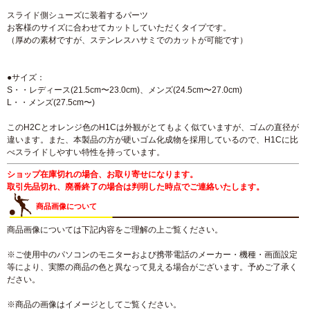
スライド側シューズに装着するパーツ
お客様のサイズに合わせてカットしていただくタイプです。
（厚めの素材ですが、ステンレスハサミでのカットが可能です）
●サイズ：
S・・レディース(21.5cm〜23.0cm)、メンズ(24.5cm〜27.0cm)
L・・メンズ(27.5cm〜)
このH2Cとオレンジ色のH1Cは外観がとてもよく似ていますが、ゴムの直径が
違います。また、本製品の方が硬いゴム化成物を採用しているので、H1Cに比
べスライドしやすい特性を持っています。
ショップ在庫切れの場合、お取り寄せになります。
取引先品切れ、廃番終了の場合は判明した時点でご連絡いたします。
商品画像について
商品画像については下記内容をご理解の上ご覧ください。
※ご使用中のパソコンのモニターおよび携帯電話のメーカー・機種・画面設定
等により、実際の商品の色と異なって見える場合がございます。予めご了承く
ださい。
※商品の画像はイメージとしてご覧ください。