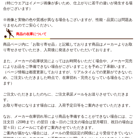
（特にウエアはイメージ画像が多いため、仕上がりに若干の違いが発生する場
合がございます）
※画像と実物の色や質感が異なる場合もございますが、性能・品質には問題あ
りませんのでご安心ください。
商品の在庫について
商品ページ内に「お取り寄せ品」と記載しております商品はメーカーよりお取
り寄せさせていただき、入荷後に発送させていただいております。
また、メーカーの在庫状況によってはお時間をいただく場合や、メーカー完売
によりお品をご準備できない場合がございますことを予めご了承願います。
（ページ情報は都度更新しておりますが、リアルタイムでの更新ができないた
め、ご注文いただきました時点で、在庫切れ・完売となっている場合もござい
ます）
ご注文いただきましたのちに、ご注文承諾メールをお送りさせていただきま
す。
お取り寄せになります場合には、入荷予定日等をご案内させていただきます。
なお、メーカー在庫切れ等により商品を準備することができない場合には、ご
注文日（20時まで）の翌日（金～日のご注文の場合は翌月曜日、祝日の場合は
翌々日）にメールにて必ずご案内させていただきます。
ご案内が届かない場合には、メールの受信設定の関係により受信できていない